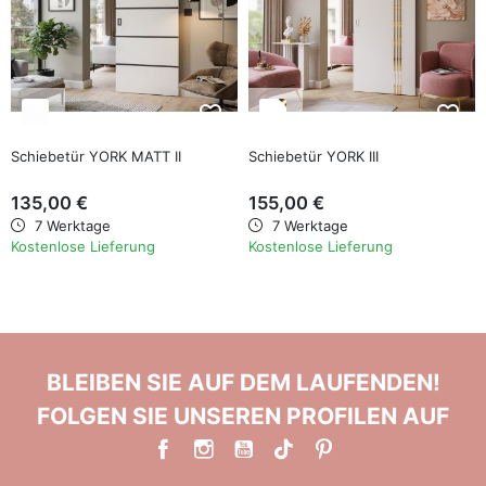
favorite_border
favorite_border
Schiebetür YORK MATT II
Schiebetür YORK III
135,00 €
155,00 €
7 Werktage
7 Werktage
Kostenlose Lieferung
Kostenlose Lieferung
BLEIBEN SIE AUF DEM LAUFENDEN!
FOLGEN SIE UNSEREN PROFILEN AUF