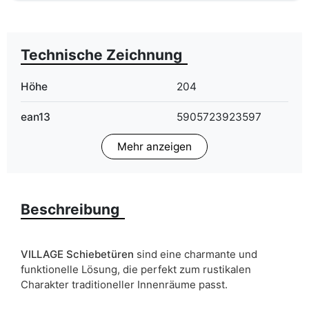
Technische Zeichnung
Höhe
204
ean13
5905723923597
Mehr anzeigen
Hersteller-Teilenummer
14
(MPN)
Aufgrund des Produktionsprozesses und der
Materialeigenschaften sind Maßabweichungen von +/- 2–3 cm
möglich.
Beschreibung
VILLAGE Schiebetüren
sind eine charmante und
funktionelle Lösung, die perfekt zum rustikalen
Charakter traditioneller Innenräume passt.