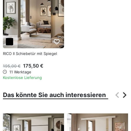
favorite_border
RICO II Schiebetür mit Spiegel
175,50 €
195,00 €
11 Werktage
Kostenlose Lieferung
keyboard_arrow_left
keyboard_arrow_right
Das könnte Sie auch interessieren
Zurüc
Wei