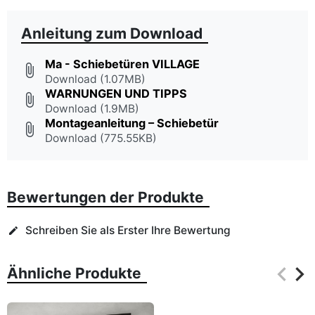
Anleitung zum Download
Ma - Schiebetüren VILLAGE
attach_file
Download (1.07MB)
WARNUNGEN UND TIPPS
attach_file
Download (1.9MB)
Montageanleitung – Schiebetür
attach_file
Download (775.55KB)
Bewertungen der Produkte
Schreiben Sie als Erster Ihre Bewertung
edit
keyboard_arrow_left
keyboard_arrow_right
Ähnliche Produkte
Zurüc
Wei