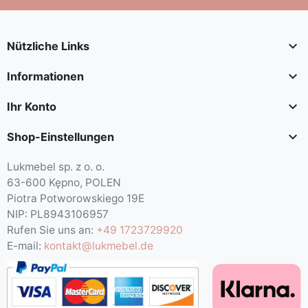

Nützliche Links

Informationen

Ihr Konto

Shop-Einstellungen
Lukmebel sp. z o. o.
63-600 Kępno, POLEN
Piotra Potworowskiego 19E
NIP: PL8943106957
Rufen Sie uns an:
+49 1723729920
E-mail:
kontakt@lukmebel.de