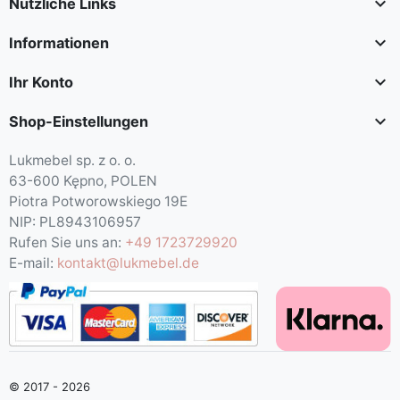

Nützliche Links

Informationen

Ihr Konto

Shop-Einstellungen
Lukmebel sp. z o. o.
63-600 Kępno, POLEN
Piotra Potworowskiego 19E
NIP: PL8943106957
Rufen Sie uns an:
+49 1723729920
E-mail:
kontakt@lukmebel.de
© 2017 - 2026