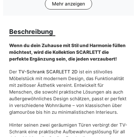
Mehr anzeigen
Finish
Matt
Farbe
beige
schwarz
Beschreibung
Schubladen
nein
Wenn du dein Zuhause mit Stil und Harmonie füllen
Breite
200 cm
möchtest, wird die Kollektion SCARLETT die
perfekte Ergänzung sein, die jeden verzaubert!
Schranktyp
Stehend
Der
TV-Schrank SCARLETT 2D
ist ein stilvolles
Möbelstück mit modernem Design, das Funktionalität
ean13
5905723957615
mit zeitloser Ästhetik vereint. Entwickelt für
Menschen, die sowohl praktische Lösungen als auch
Liefertermin:
11 Werktage
außergewöhnliches Design schätzen, passt er perfekt
Aufgrund des Produktionsprozesses und der
in verschiedene Wohnräume – von klassischen über
Materialeigenschaften sind Maßabweichungen von +/- 2–3 cm
glamouröse bis hin zu minimalistischen Interieurs.
möglich.
Hinter seinen zwei geräumigen Türen verbirgt der TV-
Schrank eine praktische Aufbewahrungslösung für all