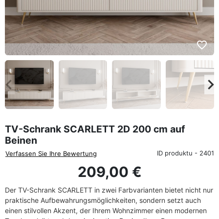
favorite_border
eyboard_arrow_left
keyboard_arrow_rig
Zurück
We
TV-Schrank SCARLETT 2D 200 cm auf
Beinen
ID produktu - 2401
Verfassen Sie Ihre Bewertung
209,00 €
Der TV-Schrank SCARLETT in zwei Farbvarianten bietet nicht nur
praktische Aufbewahrungsmöglichkeiten, sondern setzt auch
einen stilvollen Akzent, der Ihrem Wohnzimmer einen modernen