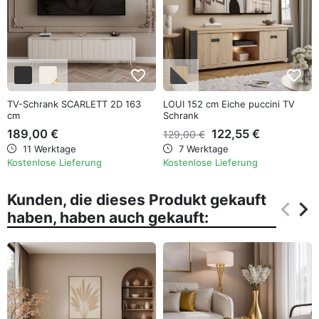
favorite_border
favorite_border
TV-Schrank SCARLETT 2D 163
LOUI 152 cm Eiche puccini TV
cm
Schrank
189,00 €
122,55 €
129,00 €
11 Werktage
7 Werktage
Kostenlose Lieferung
Kostenlose Lieferung
Kunden, die dieses Produkt gekauft
keyboard_arrow_left
keyboard_arrow_right
haben, haben auch gekauft:
Zurüc
Wei