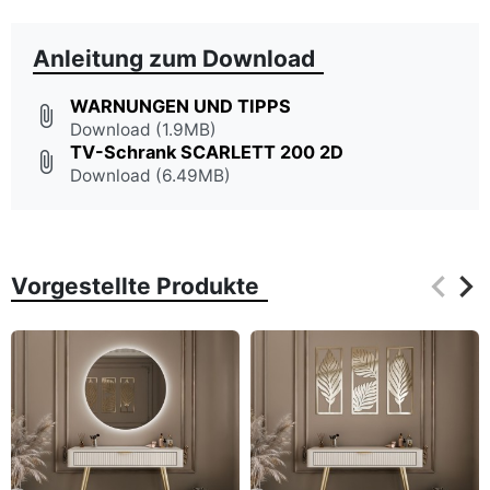
Anleitung zum Download
WARNUNGEN UND TIPPS
attach_file
Download (1.9MB)
TV-Schrank SCARLETT 200 2D
attach_file
Download (6.49MB)
keyboard_arrow_left
keyboard_arrow_right
Vorgestellte Produkte
Zurüc
Wei