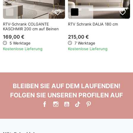
favorite_border
favorite_border
RTV-Schrank COLGANTE
RTV Schrank DALIA 180 cm
KASCHMIR 200 cm auf Beinen
169,00 €
215,00 €
5 Werktage
7 Werktage
Kostenlose Lieferung
Kostenlose Lieferung
BLEIBEN SIE AUF DEM LAUFENDEN!
FOLGEN SIE UNSEREN PROFILEN AUF