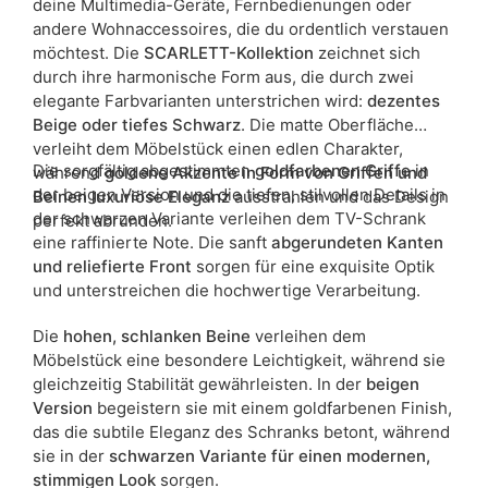
deine Multimedia-Geräte, Fernbedienungen oder
andere Wohnaccessoires, die du ordentlich verstauen
möchtest. Die
SCARLETT-Kollektion
zeichnet sich
durch ihre harmonische Form aus, die durch zwei
elegante Farbvarianten unterstrichen wird:
dezentes
Beige oder tiefes Schwarz
. Die matte Oberfläche
verleiht dem Möbelstück einen edlen Charakter,
Die sorgfältig abgestimmten
goldfarbenen Griffe
in
während
goldene Akzente in Form von Griffen und
der beigen Version und die tiefen, stilvollen Details in
Beinen luxuriöse Eleganz
ausstrahlen und das Design
der schwarzen Variante verleihen dem TV-Schrank
perfekt abrunden.
eine raffinierte Note. Die sanft
abgerundeten Kanten
und reliefierte Front
sorgen für eine exquisite Optik
und unterstreichen die hochwertige Verarbeitung.
Die
hohen, schlanken Beine
verleihen dem
Möbelstück eine besondere Leichtigkeit, während sie
gleichzeitig Stabilität gewährleisten. In der
beigen
Version
begeistern sie mit einem goldfarbenen Finish,
das die subtile Eleganz des Schranks betont, während
sie in der
schwarzen Variante für einen modernen,
stimmigen Look
sorgen.