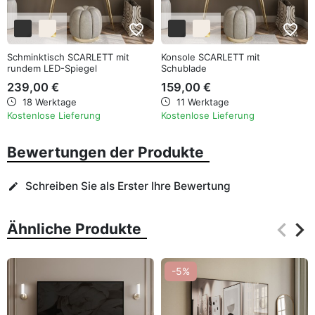
favorite_border
favorite_border
Schminktisch SCARLETT mit
Konsole SCARLETT mit
rundem LED-Spiegel
Schublade
239,00 €
159,00 €
18 Werktage
11 Werktage
Kostenlose Lieferung
Kostenlose Lieferung
Bewertungen der Produkte
Schreiben Sie als Erster Ihre Bewertung
edit
keyboard_arrow_left
keyboard_arrow_right
Ähnliche Produkte
Zurüc
Wei
-5%