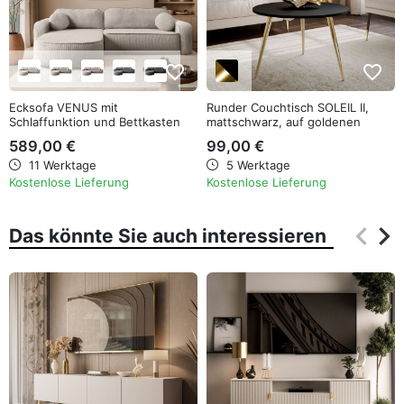
favorite_border
favorite_border
Ecksofa VENUS mit
Runder Couchtisch SOLEIL II,
Schlaffunktion und Bettkasten
mattschwarz, auf goldenen
Beinen
589,00 €
99,00 €
11 Werktage
5 Werktage
Kostenlose Lieferung
Kostenlose Lieferung
keyboard_arrow_left
keyboard_arrow_right
Das könnte Sie auch interessieren
Zurüc
Wei