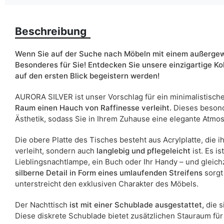
Farbe
Beschreibung
Schubladen
Breite
Wenn Sie auf der Suche nach Möbeln mit einem außergewö
Besonderes für Sie! Entdecken Sie unsere einzigartige K
Schranktyp
auf den ersten Blick begeistern werden!
AURORA SILVER ist unser Vorschlag für ein minimalistisch
ean13
Raum einen Hauch von Raffinesse verleiht.
Dieses besonde
Ästhetik, sodass Sie in Ihrem Zuhause eine elegante Atmo
Liefertermin:
Aufgrund des Produktionsprozesses und der Materialeigenschafte
Die obere Platte des Tisches besteht aus Acrylplatte, die 
verleiht, sondern auch
langlebig und pflegeleicht
ist. Es is
Lieblingsnachtlampe, ein Buch oder Ihr Handy – und gleich
silberne Detail in Form eines umlaufenden Streifens
sorgt 
unterstreicht den exklusiven Charakter des Möbels.
Der Nachttisch
ist mit einer Schublade ausgestattet,
die s
Diese diskrete Schublade bietet zusätzlichen Stauraum für 