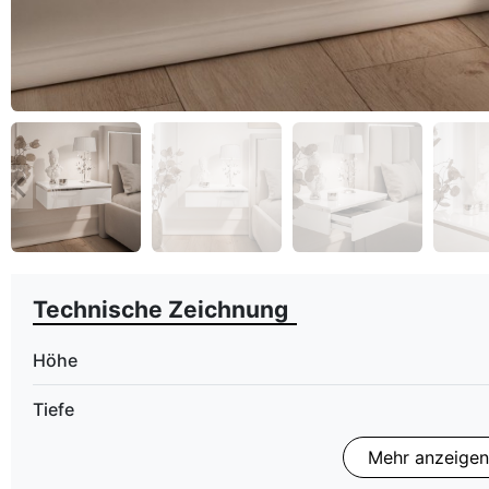
eyboard_arrow_left
Zurück
Technische Zeichnung
Höhe
Tiefe
Mehr anzeigen
Finish