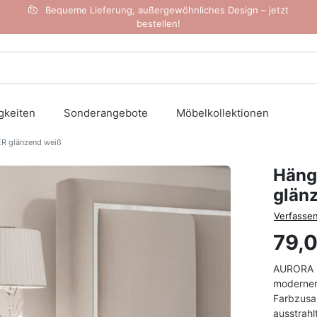
Bequeme Lieferung, außergewöhnliches Design – jetzt
bestellen!
gkeiten
Sonderangebote
Möbelkollektionen
R glänzend weiß
Häng
glän
Verfassen
79,
AURORA i
moderner 
Farbzusa
ausstrahlt