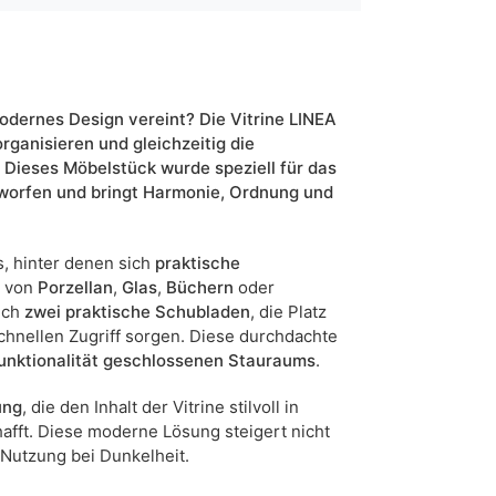
Matt
kaschmir
ja
modernes Design vereint? Die Vitrine LINEA
 organisieren und gleichzeitig die
Dieses Möbelstück wurde speziell für das
82
worfen und bringt Harmonie, Ordnung und
5905723970157
, hinter denen sich
praktische
11 Werktage
n von
Porzellan
,
Glas
,
Büchern
oder
n sind Maßabweichungen von +/- 2–3 cm möglich.
sich
zwei praktische Schubladen
, die Platz
chnellen Zugriff sorgen. Diese durchdachte
unktionalität geschlossenen Stauraums
.
ung
, die den Inhalt der Vitrine stilvoll in
afft. Diese moderne Lösung steigert nicht
 Nutzung bei Dunkelheit.