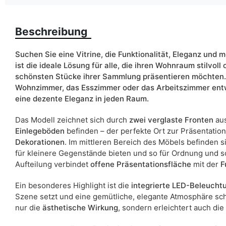
Finish
Beschreibung
Farbe
Schubladen
Suchen Sie eine Vitrine, die Funktionalität, Eleganz und 
ist die ideale Lösung für alle, die ihren Wohnraum stilvoll
Breite
schönsten Stücke ihrer Sammlung präsentieren möchten. 
Wohnzimmer, das Esszimmer oder das Arbeitszimmer ent
eine dezente Eleganz in jeden Raum.
ean13
Das Modell zeichnet sich durch
zwei verglaste Fronten
aus
Liefertermin:
Einlegeböden
befinden – der perfekte Ort zur Präsentatio
Aufgrund des Produktionsprozesses und der Materialeigenschafte
Dekorationen
. Im mittleren Bereich des Möbels befinden 
für kleinere Gegenstände bieten und so für Ordnung und s
Aufteilung verbindet
offene Präsentationsfläche
mit der
F
Ein besonderes Highlight ist die
integrierte LED-Beleucht
Szene setzt und eine gemütliche, elegante Atmosphäre sch
nur die
ästhetische Wirkung
, sondern erleichtert auch die