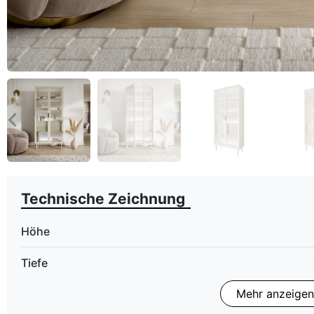
eyboard_arrow_left
Zurück
Technische Zeichnung
Höhe
Tiefe
Mehr anzeigen
LED Beleuchtung