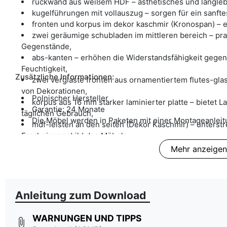
rückwand aus weißem HDF – ästhetisches und langlebi
kugelführungen mit vollauszug – sorgen für ein sanft
fronten und korpus im dekor kaschmir (Kronospan) – 
zwei geräumige schubladen im mittleren bereich – pra
Gegenstände,
abs-kanten – erhöhen die Widerstandsfähigkeit geg
Feuchtigkeit,
Zusätzliche Informationen:
zwei verglaste fronten aus ornamentiertem flutes-glas
von Dekorationen,
Polnischer Hersteller
korpus aus 16 mm starker laminierter platte – bietet L
Garantie: 24 Monate
täglichen Gebrauch,
Die Möbel werden in Paketen mit einer Montageanleitu
mdf-leisten an den seiten (Dekor Kaschmir) – unterstr
Erscheinungsbild des Möbels,
integrierte led-beleuchtung im set (Lichtfarbe: neutra
Mehr anzeigen
hervor und schafft eine gemütliche Atmosphäre im Raum.
Anleitung zum Download
WARNUNGEN UND TIPPS
attach_file