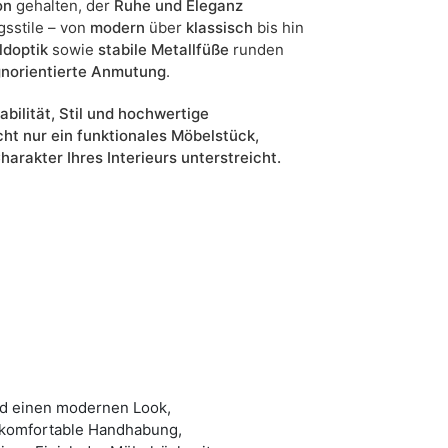
on
gehalten, der
Ruhe und Eleganz
gsstile – von
modern
über
klassisch
bis hin
ldoptik
sowie
stabile Metallfüße
runden
gnorientierte Anmutung
.
kabilität, Stil und hochwertige
cht nur ein funktionales Möbelstück,
arakter Ihres Interieurs unterstreicht.
und einen modernen Look,
nd komfortable Handhabung,