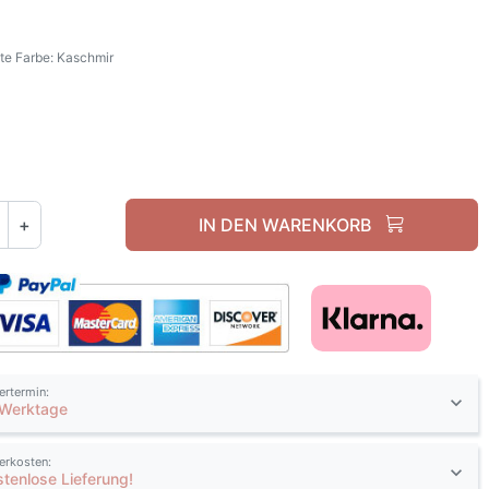
e Farbe: Kaschmir
Kaschmir
+
IN DEN WARENKORB
fertermin:
 Werktage
ferkosten:
stenlose Lieferung!