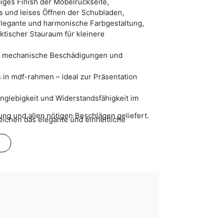
ges Finish der Möbelrückseite,
es und leises Öffnen der Schubladen,
elegante und harmonische Farbgestaltung,
ktischer Stauraum für kleinere
en mechanische Beschädigungen und
 in mdf-rahmen – ideal zur Präsentation
anglebigkeit und Widerstandsfähigkeit im
ng und allen nötigen Beschlägen geliefert.
eichen das elegante und einheitliche
lweiß) – hebt die ausgestellten Objekte