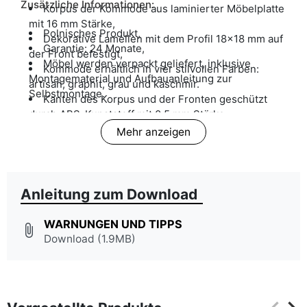
Zusätzliche Informationen:
Korpus der Kommode aus laminierter Möbelplatte
mit 16 mm Stärke,
Polnisches Produkt,
Dekorative Lamellen mit dem Profil 18x18 mm auf
Garantie: 24 Monate,
der Front befestigt,
Möbel werden verpackt geliefert, inklusive
Kommode erhältlich in vier stilvollen Farben:
Montagematerial und Aufbauanleitung zur
artisan, graphit, grau und kaschmir.
Selbstmontage.
Kanten des Korpus und der Fronten geschützt
durch ABS-Kunststoff mit 0,5 mm Stärke.
Mehr anzeigen
Anleitung zum Download
WARNUNGEN UND TIPPS
attach_file
Download (1.9MB)