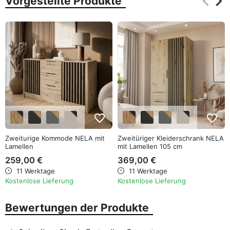
keyboard_arrow_left
keyboard_arrow_right
Vorgestellte Produkte
Zurüc
Wei
favorite_border
favorite_border
Zweiturige Kommode NELA mit
Zweitüriger Kleiderschrank NELA
Lamellen
mit Lamellen 105 cm
259,00 €
369,00 €
11 Werktage
11 Werktage
Kostenlose Lieferung
Kostenlose Lieferung
Bewertungen der Produkte