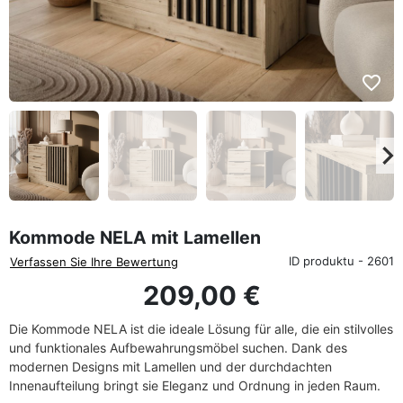
favorite_border
eyboard_arrow_left
keyboard_arrow_rig
Zurück
We
Kommode NELA mit Lamellen
ID produktu - 2601
Verfassen Sie Ihre Bewertung
209,00 €
Die Kommode NELA ist die ideale Lösung für alle, die ein stilvolles
und funktionales Aufbewahrungsmöbel suchen. Dank des
modernen Designs mit Lamellen und der durchdachten
Innenaufteilung bringt sie Eleganz und Ordnung in jeden Raum.