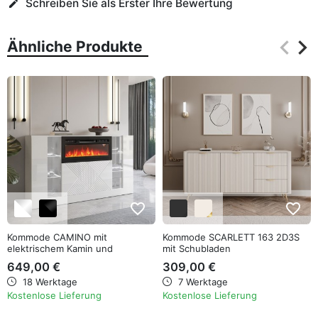
Schreiben Sie als Erster Ihre Bewertung
edit
keyboard_arrow_left
keyboard_arrow_right
Ähnliche Produkte
Zurüc
Wei
favorite_border
favorite_border
Kommode CAMINO mit
Kommode SCARLETT 163 2D3S
elektrischem Kamin und
mit Schubladen
Beleuchtung
649,00 €
309,00 €
18 Werktage
7 Werktage
Kostenlose Lieferung
Kostenlose Lieferung