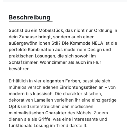
Farbe
artisan eiche
graphit
Beschreibung
grau
kaschmir
Suchst du ein Möbelstück, das nicht nur Ordnung in
dein Zuhause bringt, sondern auch einen
Schubladen
ja
außergewöhnlichen Stil? Die Kommode NELA ist die
perfekte Kombination aus modernem Design und
Breite
105
praktischen Lösungen, die sich sowohl im
Schlafzimmer, Wohnzimmer als auch im Flur
ean13
5905723972281
bewähren.
Liefertermin:
18 Werktage
Erhältlich in vier
eleganten Farben
, passt sie sich
Aufgrund des Produktionsprozesses und der
mühelos verschiedenen
Einrichtungsstilen
an – von
Materialeigenschaften sind Maßabweichungen von +/- 2–3 cm
modern
bis
klassisch
. Die charakteristischen,
möglich.
dekorativen
Lamellen
verleihen ihr eine
einzigartige
Optik
und unterstreichen den modischen,
minimalistischen Charakter
des Möbels. Zudem
dienen sie als
Griffe
, was eine interessante und
funktionale Lösung
im Trend darstellt.