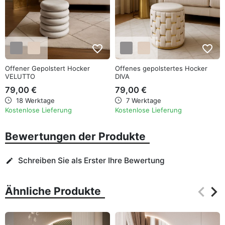
favorite_border
favorite_border
Offener Gepolstert Hocker
Offenes gepolstertes Hocker
VELUTTO
DIVA
79,00 €
79,00 €
18 Werktage
7 Werktage
Kostenlose Lieferung
Kostenlose Lieferung
Bewertungen der Produkte
Schreiben Sie als Erster Ihre Bewertung
edit
keyboard_arrow_left
keyboard_arrow_right
Ähnliche Produkte
Zurüc
Wei