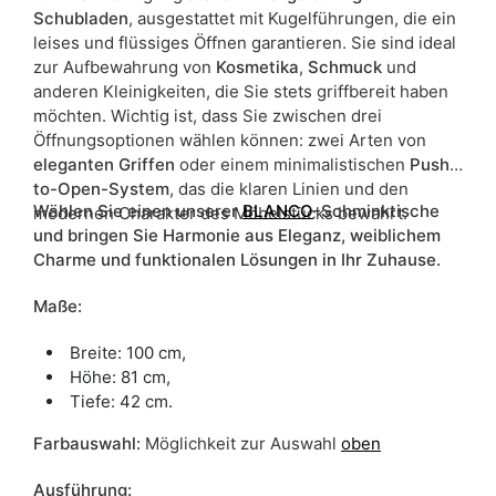
Schubladen
, ausgestattet mit Kugelführungen, die ein
leises und flüssiges Öffnen garantieren. Sie sind ideal
zur Aufbewahrung von
Kosmetika
,
Schmuck
und
anderen Kleinigkeiten, die Sie stets griffbereit haben
möchten. Wichtig ist, dass Sie zwischen drei
Öffnungsoptionen wählen können: zwei Arten von
eleganten Griffen
oder einem minimalistischen
Push-
to-Open-System
, das die klaren Linien und den
Wählen Sie einen unserer
BLANCO
-Schminktische
modernen Charakter des Möbelstücks bewahrt.
und bringen Sie Harmonie aus Eleganz, weiblichem
Charme und funktionalen Lösungen in Ihr Zuhause.
Maße:
Breite: 100 cm,
Höhe: 81 cm,
Tiefe: 42 cm.
Farbauswahl:
Möglichkeit zur Auswahl
oben
Ausführung: