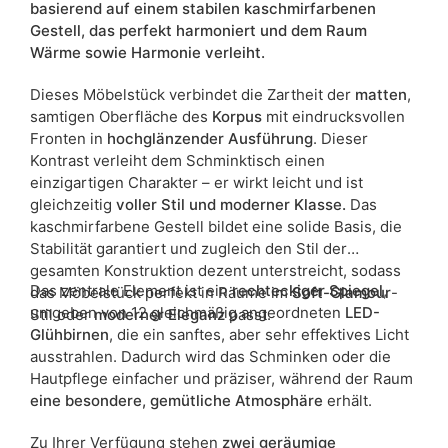
Spiegel
ja
basierend auf einem stabilen kaschmirfarbenen
Gestell, das perfekt harmoniert und dem Raum
ean13
5905723988046
Wärme sowie Harmonie verleiht.
Dieses Möbelstück verbindet die Zartheit der
matten
,
Liefertermin:
7 Werktage
samtigen Oberfläche des
Korpus
mit eindrucksvollen
Aufgrund des Produktionsprozesses und der
Fronten in
hochglänzender Ausführung
. Dieser
Materialeigenschaften sind Maßabweichungen von +/- 2–3 cm
Kontrast verleiht dem Schminktisch einen
möglich.
einzigartigen Charakter – er wirkt leicht und ist
gleichzeitig
voller Stil und moderner Klasse.
Das
kaschmirfarbene Gestell bildet eine solide Basis, die
Stabilität garantiert und zugleich den Stil der
gesamten Konstruktion dezent unterstreicht, sodass
Das zentrale Element ist ein
rechteckiger Spiegel
,
das Möbelstück perfekt in Räume im
Soft-Glamour
-
umgeben von 12 gleichmäßig angeordneten
LED-
Stil oder
moderner Eleganz
passt.
Glühbirnen
, die ein sanftes, aber sehr effektives Licht
ausstrahlen. Dadurch wird das Schminken oder die
Hautpflege einfacher und präziser, während der Raum
eine besondere, gemütliche Atmosphäre
erhält.
Zu Ihrer Verfügung stehen
zwei
geräumige