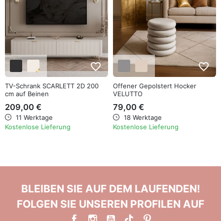
favorite_border
favorite_border
TV-Schrank SCARLETT 2D 200
Offener Gepolstert Hocker
cm auf Beinen
VELUTTO
209,00 €
79,00 €
11 Werktage
18 Werktage
Kostenlose Lieferung
Kostenlose Lieferung
BLEIBEN SIE AUF DEM LAUFENDEN!
FOLGEN SIE UNSEREN PROFILEN AUF