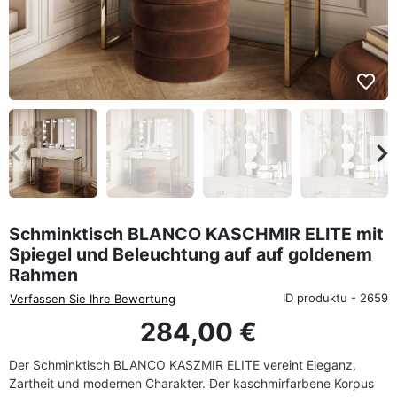
favorite_border
eyboard_arrow_left
keyboard_arrow_rig
Zurück
We
Schminktisch BLANCO KASCHMIR ELITE mit
Spiegel und Beleuchtung auf auf goldenem
Rahmen
ID produktu - 2659
Verfassen Sie Ihre Bewertung
284,00 €
Der Schminktisch BLANCO KASZMIR ELITE vereint Eleganz,
Zartheit und modernen Charakter. Der kaschmirfarbene Korpus