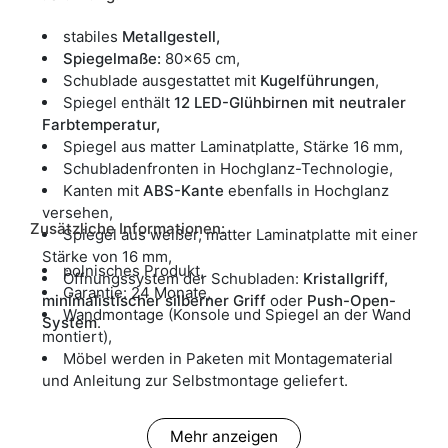
stabiles
Metallgestell,
Spiegelmaße:
80x65 cm,
Schublade ausgestattet mit
Kugelführungen
,
Spiegel enthält
12 LED-Glühbirnen mit neutraler
Farbtemperatur,
Spiegel aus matter Laminatplatte, Stärke 16 mm,
Schubladenfronten in Hochglanz-Technologie,
Kanten mit
ABS-Kante
ebenfalls in Hochglanz
versehen,
Zusätzliche Informationen:
Spiegel aus weißer, matter Laminatplatte mit einer
Stärke von 16 mm,
polnisches Produkt,
Öffnungssystem der Schubladen:
Kristallgriff,
Garantie: 24 Monate,
minimalistischer silberner Griff
oder
Push-Open-
Wandmontage (Konsole und Spiegel an der Wand
System
.
montiert),
Möbel werden in Paketen mit Montagematerial
und Anleitung zur Selbstmontage geliefert.
Mehr anzeigen