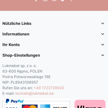

Nützliche Links

Informationen

Ihr Konto

Shop-Einstellungen
Lukmebel sp. z o. o.
63-600 Kępno, POLEN
Piotra Potworowskiego 19E
NIP: PL8943106957
Rufen Sie uns an:
+49 1723729920
E-mail:
kontakt@lukmebel.de