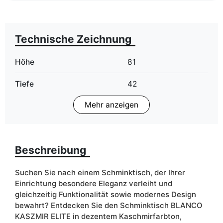
Technische Zeichnung
Höhe
81
Tiefe
42
Mehr anzeigen
LED Beleuchtung
Im Preis
Finish
Glanz
Beschreibung
Farbe
gold chrom
kaschmir
Suchen Sie nach einem Schminktisch, der Ihrer
Schubladen
ja
Einrichtung besondere Eleganz verleiht und
gleichzeitig Funktionalität sowie modernes Design
Breite
100
bewahrt? Entdecken Sie den Schminktisch BLANCO
KASZMIR ELITE in dezentem Kaschmirfarbton,