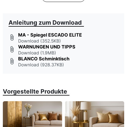
Anleitung zum Download
MA - Spiegel ESCADO ELITE
attach_file
Download (352.5KB)
WARNUNGEN UND TIPPS
attach_file
Download (1.9MB)
BLANCO Schminktisch
attach_file
Download (928.37KB)
Vorgestellte Produkte