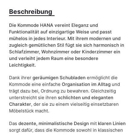
kaschmir
Beschreibung
schwarz
sonoma eiche
Die Kommode HANA vereint Eleganz und
weiß
Funktionalität auf einzigartige Weise und passt
mühelos in jedes Interieur. Mit ihrem modernen und
Schubladen
ja
zugleich gemütlichen Stil fügt sie sich harmonisch in
Schlafzimmer, Wohnzimmer oder Kinderzimmer ein
Breite
70
und verleiht jedem Raum eine besondere
Leichtigkeit.
Schranktyp
Stehend
Dank ihrer
geräumigen Schubladen
ermöglicht die
ean13
5905723928813
Kommode eine einfache
Organisation im Alltag
und
trägt dazu bei, Ordnung zu bewahren. Gleichzeitig
Liefertermin:
11 Werktage
unterstreicht sie ihren
schlichten und eleganten
Aufgrund des Produktionsprozesses und der
Charakter
, der sie zu einem vielseitig einsetzbaren
Materialeigenschaften sind Maßabweichungen von +/- 2–3 cm
Möbelstück macht.
möglich.
Das
dezente, minimalistische Design
mit
klaren Linien
sorgt dafür, dass die Kommode sowohl in klassischen