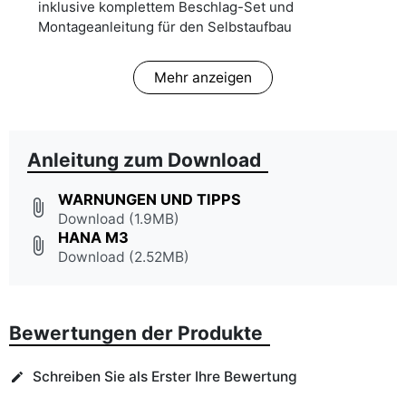
inklusive komplettem Beschlag-Set und
Montageanleitung für den Selbstaufbau
Mehr anzeigen
Anleitung zum Download
WARNUNGEN UND TIPPS
attach_file
Download (1.9MB)
HANA M3
attach_file
Download (2.52MB)
Bewertungen der Produkte
Schreiben Sie als Erster Ihre Bewertung
edit