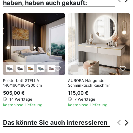
haben, haben auch gekauft:
Zurüc
Wei
favorite_border
favorite_border
Polsterbett STELLA
AURORA Hängender
140/160/180x200 cm
Schminktisch Kaschmir
505,00 €
115,00 €
14 Werktage
7 Werktage
Kostenlose Lieferung
Kostenlose Lieferung
keyboard_arrow_left
keyboard_arrow_right
Das könnte Sie auch interessieren
Zurüc
Wei