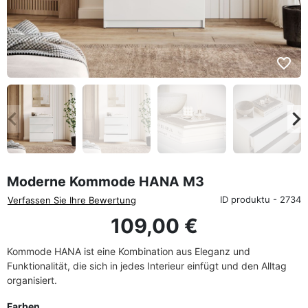
favorite_border
eyboard_arrow_left
keyboard_arrow_rig
Zurück
We
Moderne Kommode HANA M3
ID produktu - 2734
Verfassen Sie Ihre Bewertung
109,00 €
Kommode HANA ist eine Kombination aus Eleganz und
Funktionalität, die sich in jedes Interieur einfügt und den Alltag
organisiert.
Farben