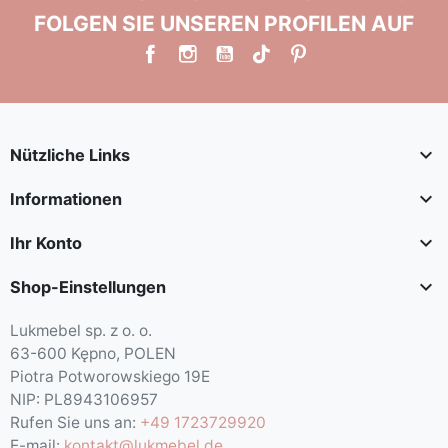
FOLGEN SIE UNSEREN PROFILEN AUF

Nützliche Links

Informationen

Ihr Konto

Shop-Einstellungen
Lukmebel sp. z o. o.
63-600 Kępno, POLEN
Piotra Potworowskiego 19E
NIP: PL8943106957
Rufen Sie uns an:
+49 1723729920
E-mail:
kontakt@lukmebel.de