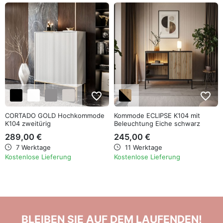
favorite_border
favorite_border
CORTADO GOLD Hochkommode
Kommode ECLIPSE K104 mit
K104 zweitürig
Beleuchtung Eiche schwarz
wotan
289,00 €
245,00 €
7 Werktage
11 Werktage
Kostenlose Lieferung
Kostenlose Lieferung
BLEIBEN SIE AUF DEM LAUFENDEN!