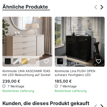
keyboard_arrow_left
keyboard_arrow_right
Ähnliche Produkte
Zurüc
Wei
favorite_border
favorite_border
Kommode LINA KASCHMIR 1D4S
Kommode Lina PUSH OPEN
mit LED-Beleuchtung auf Sockel
schwarz Hochglanz LED
239,00 €
185,00 €
7 Werktage
7 Werktage
Kostenlose Lieferung
Kostenlose Lieferung
Kunden, die dieses Produkt gekauft
keyboard_arrow_left
keyboard_arrow_right