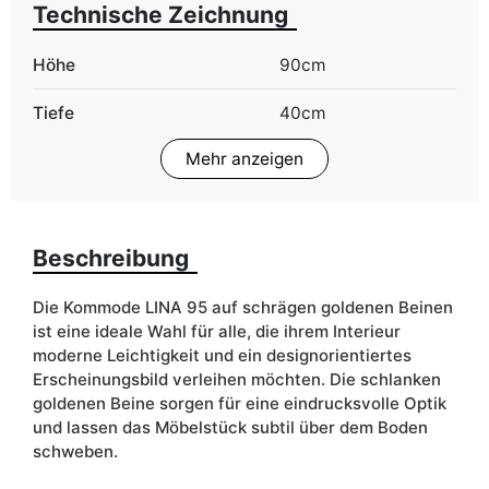
Technische Zeichnung
Höhe
90cm
Tiefe
40cm
Mehr anzeigen
LED Beleuchtung
Im Preis
Finish
Matt
Beschreibung
Farbe
kaschmir
Schubladen
ja
Die Kommode LINA 95 auf schrägen goldenen Beinen
ist eine ideale Wahl für alle, die ihrem Interieur
Breite
95cm
moderne Leichtigkeit und ein designorientiertes
Erscheinungsbild verleihen möchten. Die schlanken
ean13
5906213904201
goldenen Beine sorgen für eine eindrucksvolle Optik
und lassen das Möbelstück subtil über dem Boden
Liefertermin:
7 Werktage
schweben.
Aufgrund des Produktionsprozesses und der