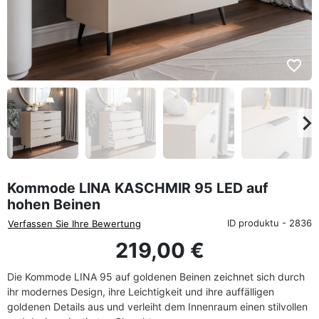
favorite_border
eyboard_arrow_left
keyboard_arrow_rig
Zurück
We
Kommode LINA KASCHMIR 95 LED auf
hohen Beinen
ID produktu - 2836
Verfassen Sie Ihre Bewertung
219,00 €
Die Kommode LINA 95 auf goldenen Beinen zeichnet sich durch
ihr modernes Design, ihre Leichtigkeit und ihre auffälligen
goldenen Details aus und verleiht dem Innenraum einen stilvollen