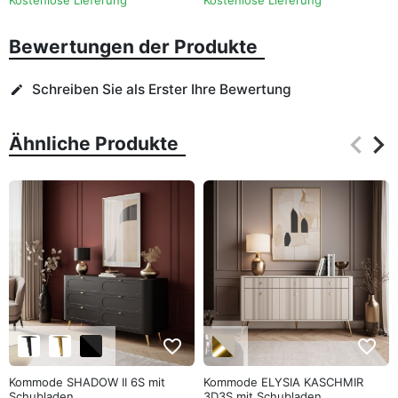
Kostenlose Lieferung
Kostenlose Lieferung
Bewertungen der Produkte
Schreiben Sie als Erster Ihre Bewertung
edit
keyboard_arrow_left
keyboard_arrow_right
Ähnliche Produkte
Zurüc
Wei
favorite_border
favorite_border
Kommode SHADOW II 6S mit
Kommode ELYSIA KASCHMIR
Schubladen
3D3S mit Schubladen