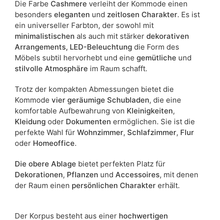
Die Farbe
Cashmere
verleiht der Kommode einen
Materialeigenschaften sind Maßabweichungen von +/- 2–3 cm
möglich.
besonders
eleganten
und
zeitlosen Charakter
. Es ist
ein universeller Farbton, der sowohl mit
minimalistischen
als auch mit stärker
dekorativen
Arrangements,
LED-Beleuchtung
die Form des
Möbels subtil hervorhebt und eine
gemütliche
und
stilvolle Atmosphäre
im Raum schafft.
Trotz der kompakten Abmessungen bietet die
Kommode
vier geräumige Schubladen
, die eine
komfortable Aufbewahrung von
Kleinigkeiten
,
Kleidung
oder
Dokumenten
ermöglichen. Sie ist die
perfekte Wahl für
Wohnzimmer
,
Schlafzimmer
,
Flur
oder
Homeoffice
.
Die obere Ablage
bietet perfekten Platz für
Dekorationen
,
Pflanzen
und
Accessoires
, mit denen
der Raum einen
persönlichen Charakter
erhält.
Der Korpus besteht aus einer
hochwertigen