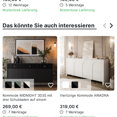
12 Werktage
5 Werktage
Kostenlose Lieferung
Kostenlose Lieferung
keyboard_arrow_left
keyboard_arrow_right
Das könnte Sie auch interessieren
Zurüc
Wei
favorite_border
favorite_border
Kommode MIDNIGHT 3D3S mit
Viertürige Kommode ARIADNA
drei Schubladen auf einem
Gestell
269,00 €
319,00 €
7 Werktage
7 Werktage
Kostenlose Lieferung
Kostenlose Lieferung