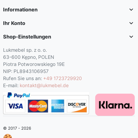

Informationen

Ihr Konto

Shop-Einstellungen
Lukmebel sp. z o. o.
63-600 Kępno, POLEN
Piotra Potworowskiego 19E
NIP: PL8943106957
Rufen Sie uns an:
+49 1723729920
E-mail:
kontakt@lukmebel.de
© 2017 - 2026
🍪