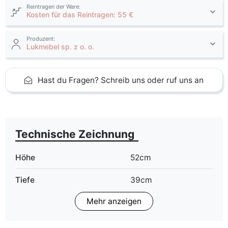
Reintragen der Ware:
Kosten für das Reintragen: 55 €
Produzent:
Lukmebel sp. z o. o.
Hast du Fragen? Schreib uns oder ruf uns an
Technische Zeichnung
Höhe
52cm
Tiefe
39cm
Mehr anzeigen
Farbe
kaschmir
Breite
168cm