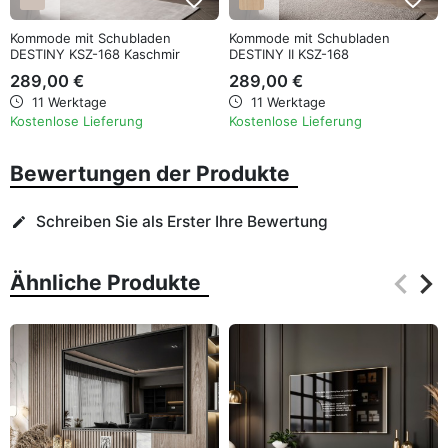
Kommode mit Schubladen
Kommode mit Schubladen
DESTINY KSZ-168 Kaschmir
DESTINY II KSZ-168
289,00 €
289,00 €
11 Werktage
11 Werktage
Kostenlose Lieferung
Kostenlose Lieferung
Bewertungen der Produkte
Schreiben Sie als Erster Ihre Bewertung
edit
keyboard_arrow_left
keyboard_arrow_right
Ähnliche Produkte
Zurüc
Wei