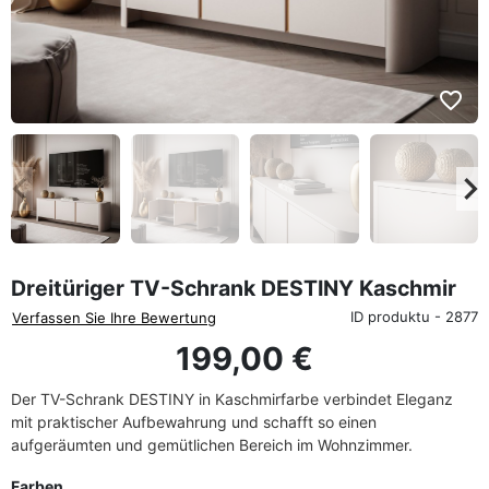
favorite_border
eyboard_arrow_left
keyboard_arrow_rig
Zurück
We
Dreitüriger TV-Schrank DESTINY Kaschmir
ID produktu - 2877
Verfassen Sie Ihre Bewertung
199,00 €
Der TV-Schrank DESTINY in Kaschmirfarbe verbindet Eleganz
mit praktischer Aufbewahrung und schafft so einen
aufgeräumten und gemütlichen Bereich im Wohnzimmer.
Farben