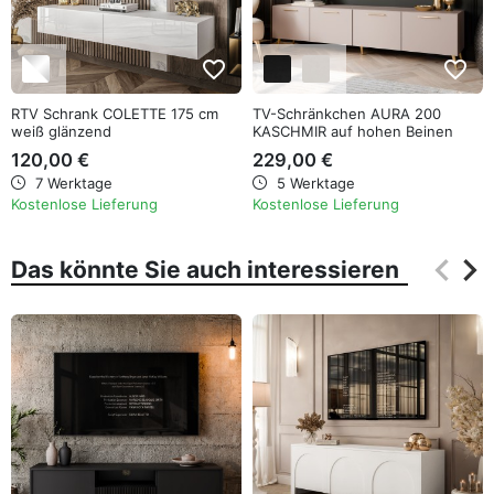
favorite_border
favorite_border
RTV Schrank COLETTE 175 cm
TV-Schränkchen AURA 200
weiß glänzend
KASCHMIR auf hohen Beinen
120,00 €
229,00 €
7 Werktage
5 Werktage
Kostenlose Lieferung
Kostenlose Lieferung
keyboard_arrow_left
keyboard_arrow_right
Das könnte Sie auch interessieren
Zurüc
Wei