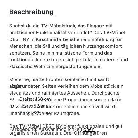
Beschreibung
ean13
5906213908865
Liefertermin:
27 Werktage
Suchst du ein TV-Möbelstück, das Eleganz mit
praktischer Funktionalität verbindet? Das TV-Möbel
Aufgrund des Produktionsprozesses und der
DESTINY in Kaschmirfarbe ist eine Empfehlung für
Materialeigenschaften sind Maßabweichungen von +/- 2–3 cm
möglich.
Menschen, die Stil und täglichen Nutzungskomfort
schätzen. Seine minimalistische Form und das
funktionale Innere fügen sich perfekt in moderne und
klassische Wohnzimmergestaltungen ein.
Moderne,
matte Fronten
kombiniert mit
sanft
abgerundeten Seiten
Maße:
verleihen dem Möbelstück ein
elegantes und raffiniertes Aussehen. Durchdachte
Breite: 168 cm,
Form und ausgewogene Proportionen sorgen dafür,
Höhe: 52 cm,
dass das Möbelstück ordentlich und stilvoll wirkt,
Tiefe: 39 cm.
unabhängig von der Raumgröße.
Das TV-Möbel DESTINY
bietet funktionalen und gut
Farbgebung:
Auswahlmöglichkeit
oben
organisierten Stauraum.
Drei Öffnungstüren