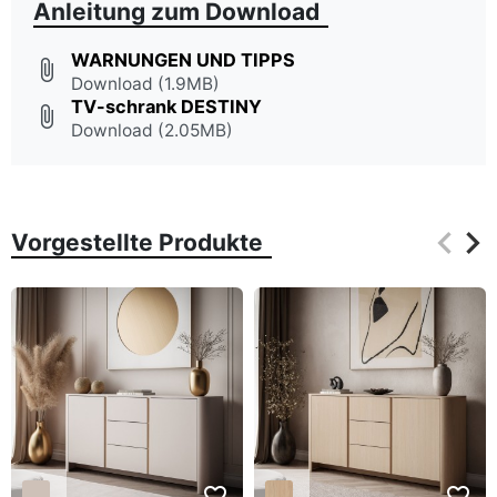
Anleitung zum Download
WARNUNGEN UND TIPPS
attach_file
Download (1.9MB)
TV-schrank DESTINY
attach_file
Download (2.05MB)
keyboard_arrow_left
keyboard_arrow_right
Vorgestellte Produkte
Zurüc
Wei
favorite_border
favorite_border