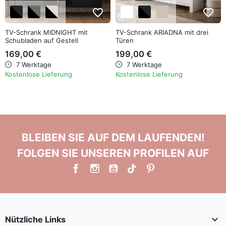
favorite_border
favorite_border
TV-Schrank MIDNIGHT mit
TV-Schrank ARIADNA mit drei
Schubladen auf Gestell
Türen
169,00 €
199,00 €
7 Werktage
7 Werktage
Kostenlose Lieferung
Kostenlose Lieferung
BLEIBEN SIE AUF DEM LAUFENDEN!
FOLGEN SIE UNSEREN PROFILEN AUF

Nützliche Links