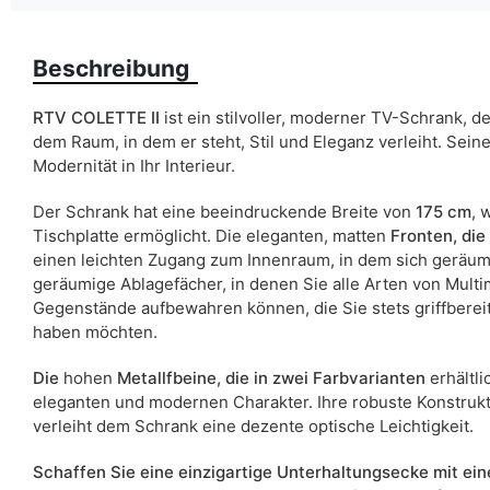
Farbe
Beschreibung
Breite
Schranktyp
RTV COLETTE II
ist ein stilvoller, moderner TV-Schrank, de
dem Raum, in dem er steht, Stil und Eleganz verleiht. Sein
ean13
Modernität in Ihr Interieur.
Der Schrank hat eine beeindruckende Breite von
175 cm
, 
Liefertermin:
Tischplatte ermöglicht. Die eleganten, matten
Fronten, die
Aufgrund des Produktionsprozesses und der Materialeigenschafte
einen leichten Zugang zum Innenraum, in dem sich geräumi
geräumige Ablagefächer, in denen Sie alle Arten von Mult
Gegenstände aufbewahren können, die Sie stets griffbereit,
haben möchten.
Die
hohen
Metallfbeine,
die in zwei Farbvarianten
erhältli
eleganten und modernen Charakter. Ihre robuste Konstruktio
verleiht dem Schrank eine dezente optische Leichtigkeit.
Schaffen Sie eine einzigartige Unterhaltungsecke mit ein