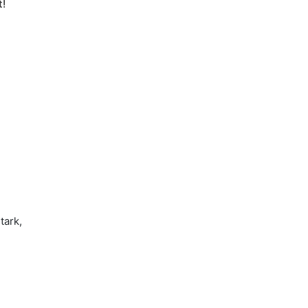
t!
tark,