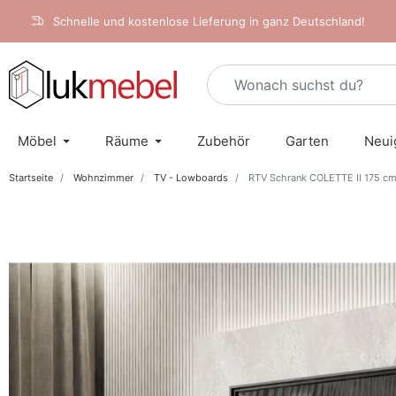
Schnelle und kostenlose Lieferung in ganz Deutschland!
Möbel
Räume
Zubehör
Garten
Neui
Startseite
Wohnzimmer
TV - Lowboards
RTV Schrank COLETTE II 175 cm