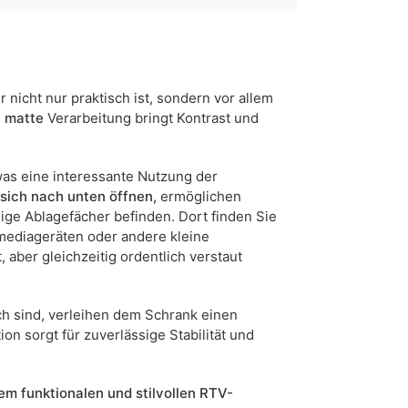
schwarz
175
Stehend
r nicht nur praktisch ist, sondern vor allem
e
matte
Verarbeitung bringt Kontrast und
5905723908198
was eine interessante Nutzung der
7 Werktage
 sich nach unten öffnen,
ermöglichen
n sind Maßabweichungen von +/- 2–3 cm möglich.
ge Ablagefächer befinden. Dort finden Sie
imediageräten oder andere kleine
 aber gleichzeitig ordentlich verstaut
ch sind, verleihen dem Schrank einen
n sorgt für zuverlässige Stabilität und
em funktionalen und stilvollen RTV-