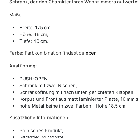
Schrank, der den Charakter Ihres Wohnzimmers aufwerte
Maße:
Breite: 175 cm,
Höhe: 48 cm,
Tiefe: 40 cm.
Farbe
:
Farbkombination findest du
oben
Ausführung:
PUSH-OPEN,
Schrank mit
zwei
Nischen,
Schranköffnung mit nach unten gerichteten Klappen,
Korpus und Front aus
matt
laminierter
Platte
, 16 mm s
hohe
Metallbeine
in zwei Farben - Höhe 18,5 cm.
Zusätzliche Informationen:
Polnisches Produkt,
Garantie: 24 Monate,