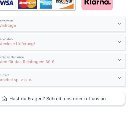
fertermin:
Werktage
ferkosten:
stenlose Lieferung!
ntragen der Ware:
sten für das Reintragen: 30 €
duzent:
kmebel sp. z o. o.
Hast du Fragen? Schreib uns oder ruf uns an