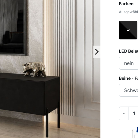
Farben
Ausgewählt
keyboard_arrow_right
LED Bel
Weiter
Beine - 
-