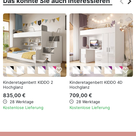
keyboard_arrow_left
keyboard_arrow_right
Das könnte Sie auch interessieren
Zurüc
Wei
favorite_border
favorite_border
Kinderetagenbett KIDDO 2
Kinderetagenbett KIDDO 4D
Hochglanz
Hochglanz
835,00 €
709,00 €
28 Werktage
28 Werktage
Kostenlose Lieferung
Kostenlose Lieferung