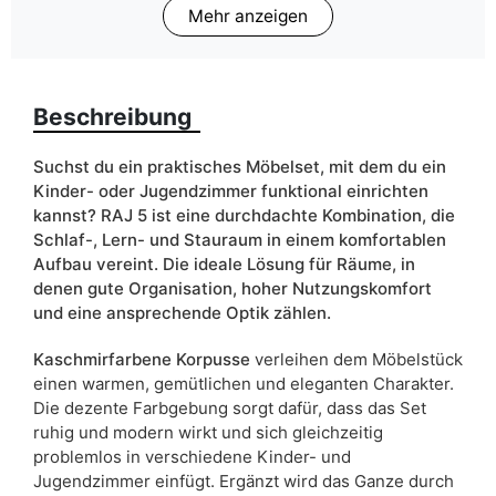
Mehr anzeigen
Schlaffläche
80x200 cm
Finish
Matt
Beschreibung
Farbe
blau
gelb
grün
Suchst du ein praktisches Möbelset, mit dem du ein
Kinder- oder Jugendzimmer funktional einrichten
kaschmir
kannst? RAJ 5 ist eine durchdachte Kombination, die
rosa
Schlaf-, Lern- und Stauraum in einem komfortablen
Aufbau vereint. Die ideale Lösung für Räume, in
Breite
320cm
denen gute Organisation, hoher Nutzungskomfort
und eine ansprechende Optik zählen.
ean13
5906213921635
Kaschmirfarbene Korpusse
verleihen dem Möbelstück
Liefertermin:
21 Werktage
einen warmen, gemütlichen und eleganten Charakter.
Aufgrund des Produktionsprozesses und der
Die dezente Farbgebung sorgt dafür, dass das Set
Materialeigenschaften sind Maßabweichungen von +/- 2–3 cm
ruhig und modern wirkt und sich gleichzeitig
möglich.
problemlos in verschiedene Kinder- und
Jugendzimmer einfügt. Ergänzt wird das Ganze durch