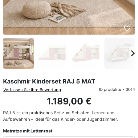
favorite_border
eyboard_arrow_left
keyboard_arrow_rig
Zurück
We
Kaschmir Kinderset RAJ 5 MAT
ID produktu - 3014
Verfassen Sie Ihre Bewertung
1.189,00 €
RAJ 5 ist ein praktisches Set zum Schlafen, Lernen und
Aufbewahren – ideal für das Kinder- oder Jugendzimmer.
Matratze mit Lattenrost