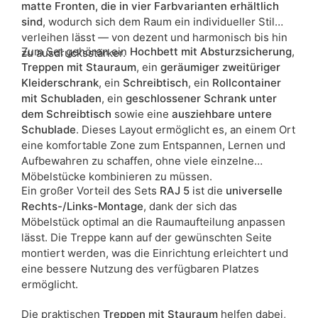
matte Fronten, die in vier Farbvarianten erhältlich
sind
, wodurch sich dem Raum ein individueller Stil
verleihen lässt — von dezent und harmonisch bis hin
Zum Set gehören ein
Hochbett mit Absturzsicherung
,
zu ausdrucksstärker.
Treppen mit Stauraum
, ein
geräumiger zweitüriger
Kleiderschrank
, ein
Schreibtisch
, ein
Rollcontainer
mit Schubladen
, ein
geschlossener Schrank unter
dem Schreibtisch
sowie eine
ausziehbare untere
Schublade
. Dieses Layout ermöglicht es, an einem Ort
eine komfortable Zone zum Entspannen, Lernen und
Aufbewahren zu schaffen, ohne viele einzelne
Möbelstücke kombinieren zu müssen.
Ein großer Vorteil des Sets
RAJ 5
ist die
universelle
Rechts-/Links-Montage
, dank der sich das
Möbelstück optimal an die Raumaufteilung anpassen
lässt. Die Treppe kann auf der gewünschten Seite
montiert werden, was die Einrichtung erleichtert und
eine bessere Nutzung des verfügbaren Platzes
ermöglicht.
Die praktischen
Treppen mit Stauraum
helfen dabei,