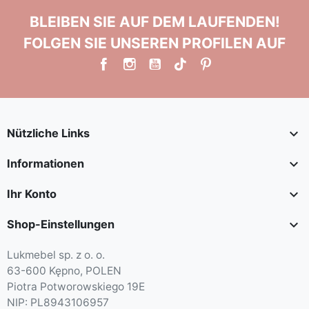
BLEIBEN SIE AUF DEM LAUFENDEN!
FOLGEN SIE UNSEREN PROFILEN AUF

Nützliche Links

Informationen

Ihr Konto

Shop-Einstellungen
Lukmebel sp. z o. o.
63-600 Kępno, POLEN
Piotra Potworowskiego 19E
NIP: PL8943106957