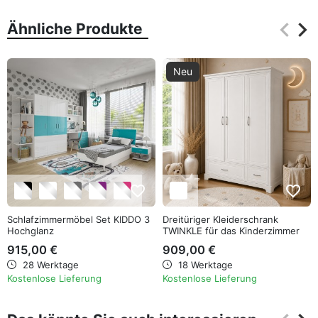
keyboard_arrow_left
keyboard_arrow_right
Ähnliche Produkte
Zurüc
Wei
Neu
favorite_border
favorite_border
Schlafzimmermöbel Set KIDDO 3
Dreitüriger Kleiderschrank
Hochglanz
TWINKLE für das Kinderzimmer
915,00 €
909,00 €
28 Werktage
18 Werktage
Kostenlose Lieferung
Kostenlose Lieferung