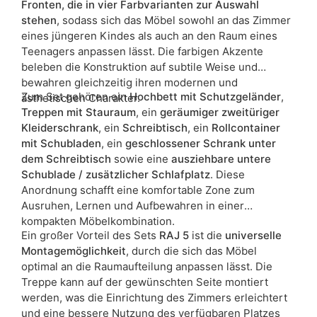
Fronten, die in vier Farbvarianten zur Auswahl
stehen
, sodass sich das Möbel sowohl an das Zimmer
eines jüngeren Kindes als auch an den Raum eines
Teenagers anpassen lässt. Die farbigen Akzente
beleben die Konstruktion auf subtile Weise und
bewahren gleichzeitig ihren modernen und
Zum Set gehören ein
Hochbett mit Schutzgeländer
,
ästhetischen Charakter.
Treppen mit Stauraum
, ein
geräumiger zweitüriger
Kleiderschrank
, ein
Schreibtisch
, ein
Rollcontainer
mit Schubladen
, ein
geschlossener Schrank unter
dem Schreibtisch
sowie eine
ausziehbare untere
Schublade / zusätzlicher Schlafplatz
. Diese
Anordnung schafft eine komfortable Zone zum
Ausruhen, Lernen und Aufbewahren in einer
kompakten Möbelkombination.
Ein großer Vorteil des Sets
RAJ 5
ist die
universelle
Montagemöglichkeit
, durch die sich das Möbel
optimal an die Raumaufteilung anpassen lässt. Die
Treppe kann auf der gewünschten Seite montiert
werden, was die Einrichtung des Zimmers erleichtert
und eine bessere Nutzung des verfügbaren Platzes