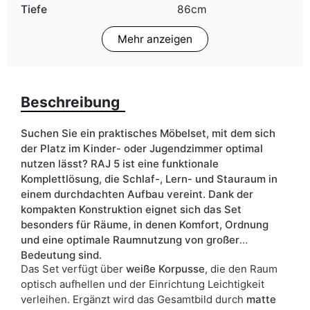
Tiefe
86cm
Mehr anzeigen
Farbe
blau
gelb
grün
rosa
Beschreibung
weiß
Suchen Sie ein praktisches Möbelset, mit dem sich
Breite
320cm
der Platz im Kinder- oder Jugendzimmer optimal
nutzen lässt? RAJ 5 ist eine funktionale
ean13
5906213921352
Komplettlösung, die Schlaf-, Lern- und Stauraum in
einem durchdachten Aufbau vereint. Dank der
Liefertermin:
21 Werktage
kompakten Konstruktion eignet sich das Set
Aufgrund des Produktionsprozesses und der
besonders für Räume, in denen Komfort, Ordnung
Materialeigenschaften sind Maßabweichungen von +/- 2–3 cm
und eine optimale Raumnutzung von großer
möglich.
Bedeutung sind.
Das Set verfügt über
weiße Korpusse
, die den Raum
optisch aufhellen und der Einrichtung Leichtigkeit
verleihen. Ergänzt wird das Gesamtbild durch
matte