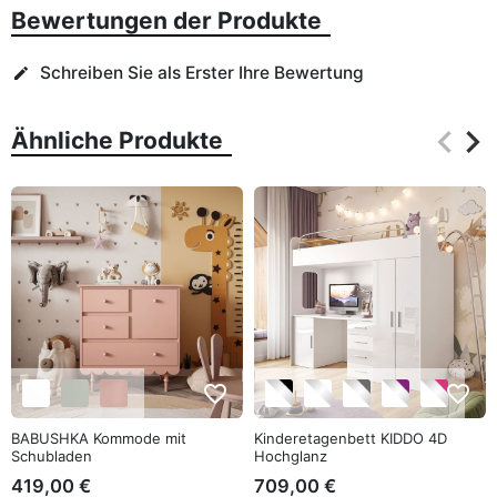
Bewertungen der Produkte
Schreiben Sie als Erster Ihre Bewertung
edit
keyboard_arrow_left
keyboard_arrow_right
Ähnliche Produkte
Zurüc
Wei
favorite_border
favorite_border
BABUSHKA Kommode mit
Kinderetagenbett KIDDO 4D
Schubladen
Hochglanz
419,00 €
709,00 €