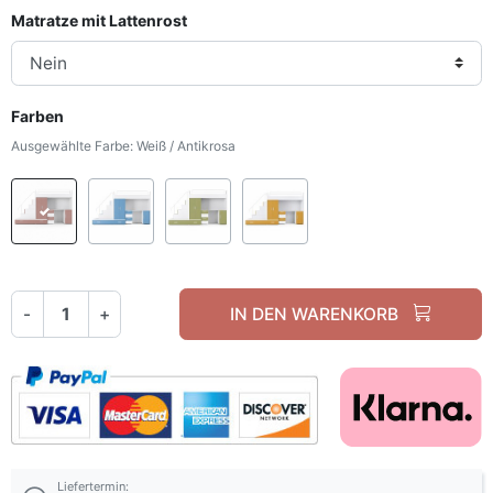
Matratze mit Lattenrost
Farben
Ausgewählte Farbe: Weiß / Antikrosa
Weiß / Antikrosa
Weiß / Nebelblau
Weiß / Olivgrün
Weißes / Gelbes Curry
-
+
IN DEN WARENKORB
Liefertermin: