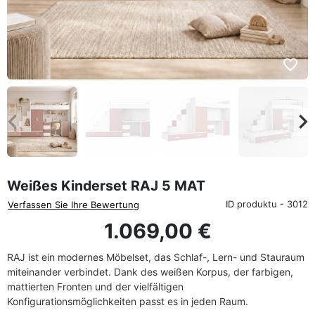
favorite_border
eyboard_arrow_left
keyboard_arrow_rig
Zurück
We
Weißes Kinderset RAJ 5 MAT
ID produktu - 3012
Verfassen Sie Ihre Bewertung
1.069,00 €
RAJ ist ein modernes Möbelset, das Schlaf-, Lern- und Stauraum
miteinander verbindet. Dank des weißen Korpus, der farbigen,
mattierten Fronten und der vielfältigen
Konfigurationsmöglichkeiten passt es in jeden Raum.