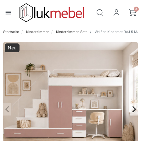
0
menu
Startseite
Kinderzimmer
Kinderzimmer-Sets
Weißes Kinderset RAJ 5 MA
Neu
keyboard_arrow_left
keyboard_arrow_right
Zurück
Wei