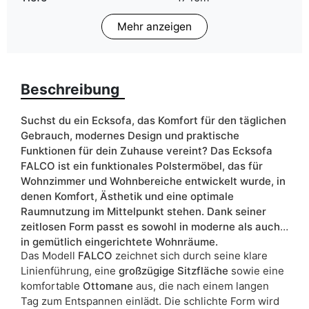
Mehr anzeigen
Schlaffläche
130x200 cm
Breite
253cm
Beschreibung
Bettwäsche behälter
ja
Schlafffunktion
ja
Suchst du ein Ecksofa, das Komfort für den täglichen
Gebrauch, modernes Design und praktische
ean13
5906213922687
Funktionen für dein Zuhause vereint? Das Ecksofa
FALCO ist ein funktionales Polstermöbel, das für
Liefertermin:
11 Werktage
Wohnzimmer und Wohnbereiche entwickelt wurde, in
denen Komfort, Ästhetik und eine optimale
Aufgrund des Produktionsprozesses und der
Raumnutzung im Mittelpunkt stehen. Dank seiner
Materialeigenschaften sind Maßabweichungen von +/- 2–3 cm
möglich.
zeitlosen Form passt es sowohl in moderne als auch
in gemütlich eingerichtete Wohnräume.
Das Modell
FALCO
zeichnet sich durch seine klare
Linienführung, eine
großzügige Sitzfläche
sowie eine
komfortable
Ottomane
aus, die nach einem langen
Tag zum Entspannen einlädt. Die schlichte Form wird