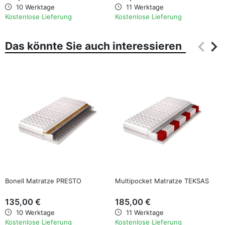
10 Werktage
11 Werktage
Kostenlose Lieferung
Kostenlose Lieferung
keyboard_arrow_left
keyboard_arrow_right
Das könnte Sie auch interessieren
Zurüc
Wei
favorite_border
favorite_border
Bonell Matratze PRESTO
Multipocket Matratze TEKSAS
135,00 €
185,00 €
10 Werktage
11 Werktage
Kostenlose Lieferung
Kostenlose Lieferung