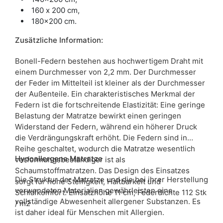
160 x 200 cm,
180x200 cm.
Zusätzliche Information:
Bonell-Federn bestehen aus hochwertigem Draht mit
einem Durchmesser von 2,2 mm. Der Durchmesser
der Feder im Mittelteil ist kleiner als der Durchmesser
der Außenteile. Ein charakteristisches Merkmal der
Federn ist die fortschreitende Elastizität: Eine geringe
Belastung der Matratze bewirkt einen geringen
Widerstand der Federn, während ein höherer Druck
die Verdrängungskraft erhöht. Die Federn sind in
Reihe geschaltet, wodurch die Matratze wesentlich
Hypoallergene Matratze
verformungsbeständiger ist als
Schaumstoffmatratzen. Das Design des Einsatzes
Die Struktur der Matratze und die bei ihrer Herstellung
sorgt für hohe Steifigkeit, Haltbarkeit und
verwendeten Materialien gewährleisten eine
Schlafkomfort. Einsatzhöhe 11 cm, Federdichte 112 Stk
vollständige Abwesenheit allergener Substanzen. Es
/ m2
ist daher ideal für Menschen mit Allergien.