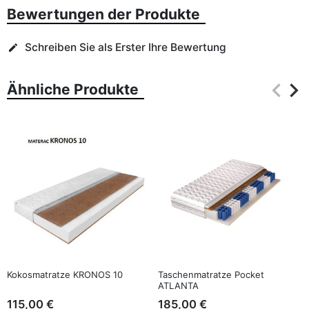
Bewertungen der Produkte
Schreiben Sie als Erster Ihre Bewertung
edit
keyboard_arrow_left
keyboard_arrow_right
Ähnliche Produkte
Zurüc
Wei
favorite_border
favorite_border
Kokosmatratze KRONOS 10
Taschenmatratze Pocket
ATLANTA
115,00 €
185,00 €