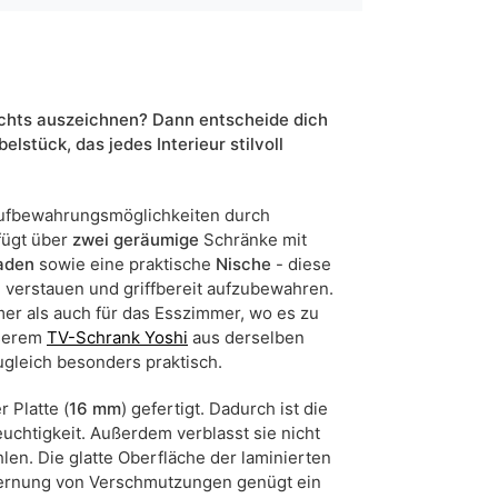
schwarz
weiß
wotan eiche
ichts auszeichnen? Dann entscheide dich
ja
stück, das jedes Interieur stilvoll
164
Aufbewahrungsmöglichkeiten durch
5903864003413
fügt über
zwei geräumige
Schränke mit
aden
sowie eine praktische
Nische
- diese
7 Werktage
 verstauen und griffbereit aufzubewahren.
n sind Maßabweichungen von +/- 2–3 cm möglich.
er als auch für das Esszimmer, wo es zu
nserem
TV-Schrank Yoshi
aus derselben
ugleich besonders praktisch.
 Platte (
16 mm
) gefertigt. Dadurch ist die
htigkeit. Außerdem verblasst sie nicht
len. Die glatte Oberfläche der laminierten
ntfernung von Verschmutzungen genügt ein