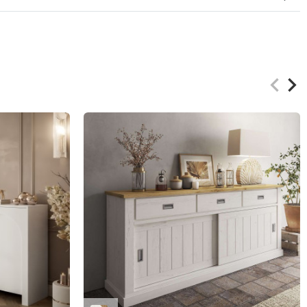
keyboard_arrow_left
keyboard_arrow_right
Zurüc
Wei