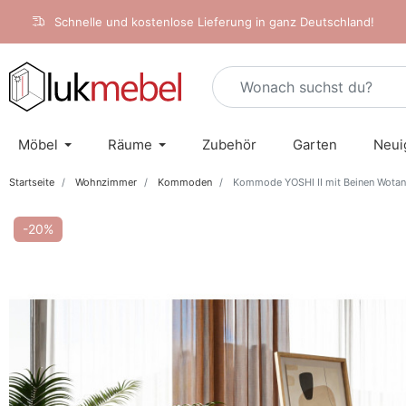
Schnelle und kostenlose Lieferung in ganz Deutschland!
Möbel
Räume
Zubehör
Garten
Neui
Startseite
Wohnzimmer
Kommoden
Kommode YOSHI II mit Beinen Wotan
-20%