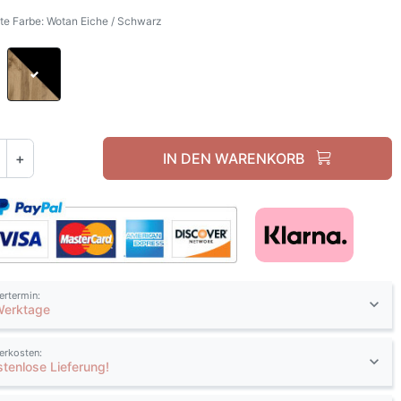
e Farbe: Wotan Eiche / Schwarz
Wotan Eiche / Weiß
Wotan Eiche / Schwarz
+
IN DEN WARENKORB
fertermin:
Werktage
ferkosten:
stenlose Lieferung!