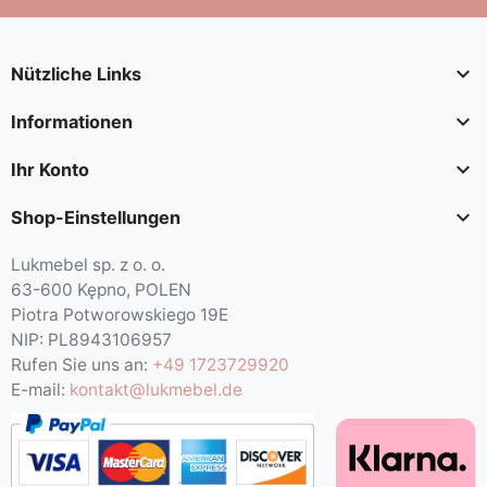

Nützliche Links

Informationen

Ihr Konto

Shop-Einstellungen
Lukmebel sp. z o. o.
63-600 Kępno, POLEN
Piotra Potworowskiego 19E
NIP: PL8943106957
Rufen Sie uns an:
+49 1723729920
E-mail:
kontakt@lukmebel.de