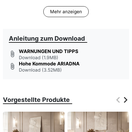
Mehr anzeigen
Anleitung zum Download
WARNUNGEN UND TIPPS
attach_file
Download (1.9MB)
Hohe Kommode ARIADNA
attach_file
Download (3.52MB)
keyboard_arrow_left
keyboard_arrow_right
Vorgestellte Produkte
Zurüc
Wei