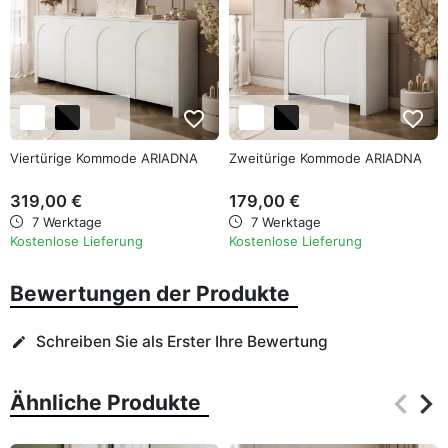
favorite_border
favorite_border
Viertürige Kommode ARIADNA
Zweitürige Kommode ARIADNA
319,00 €
179,00 €
7 Werktage
7 Werktage
Kostenlose Lieferung
Kostenlose Lieferung
Bewertungen der Produkte
Schreiben Sie als Erster Ihre Bewertung
edit
keyboard_arrow_left
keyboard_arrow_right
Ähnliche Produkte
Zurüc
Wei