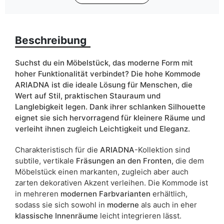
Farbe
kaschmir
schwarz
Beschreibung
weiß
Breite
104
Suchst du ein Möbelstück, das moderne Form mit
hoher Funktionalität verbindet? Die hohe Kommode
ean13
5905723993033
ARIADNA ist die ideale Lösung für Menschen, die
Wert auf Stil, praktischen Stauraum und
Liefertermin:
7 Werktage
Langlebigkeit legen. Dank ihrer schlanken Silhouette
eignet sie sich hervorragend für kleinere Räume und
Aufgrund des Produktionsprozesses und der
verleiht ihnen zugleich Leichtigkeit und Eleganz.
Materialeigenschaften sind Maßabweichungen von +/- 2–3 cm
möglich.
Charakteristisch für die
ARIADNA
-Kollektion sind
subtile, vertikale
Fräsungen an den Fronten
, die dem
Möbelstück einen markanten, zugleich aber auch
zarten dekorativen Akzent verleihen. Die Kommode ist
in mehreren
modernen Farbvarianten
erhältlich,
sodass sie sich sowohl in
moderne
als auch in eher
klassische Innenräume
leicht integrieren lässt.