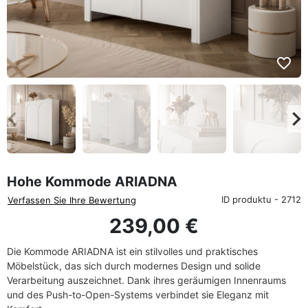
favorite_border
eyboard_arrow_left
keyboard_arrow_rig
Zurück
We
Hohe Kommode ARIADNA
ID produktu - 2712
Verfassen Sie Ihre Bewertung
239,00 €
Die Kommode ARIADNA ist ein stilvolles und praktisches
Möbelstück, das sich durch modernes Design und solide
Verarbeitung auszeichnet. Dank ihres geräumigen Innenraums
und des Push-to-Open-Systems verbindet sie Eleganz mit