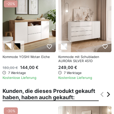
-20%
favorite_border
favorite_border
Kommode YOSHI Wotan Eiche
Kommode mit Schubladen
AURORA SILVER 4S1D
144,00 €
249,00 €
180,00 €
7 Werktage
7 Werktage
Kostenlose Lieferung
Kostenlose Lieferung
Kunden, die dieses Produkt gekauft
keyboard_arrow_left
keyboard_arrow_right
haben, haben auch gekauft:
Zurüc
Wei
-30%