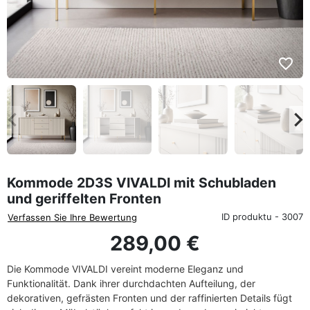
favorite_border
eyboard_arrow_left
keyboard_arrow_rig
Zurück
We
Kommode 2D3S VIVALDI mit Schubladen
und geriffelten Fronten
ID produktu - 3007
Verfassen Sie Ihre Bewertung
289,00 €
Die Kommode VIVALDI vereint moderne Eleganz und
Funktionalität. Dank ihrer durchdachten Aufteilung, der
dekorativen, gefrästen Fronten und der raffinierten Details fügt