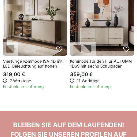
favorite_border
favorite_border
Viertürige Kommode ISA 4D mit
Kommode für den Flur AUTUMN
LED-Beleuchtung auf hohen
1D6S mit sechs Schubladen
Beinen
319,00 €
359,00 €
7 Werktage
11 Werktage
Kostenlose Lieferung
Kostenlose Lieferung
BLEIBEN SIE AUF DEM LAUFENDEN!
FOLGEN SIE UNSEREN PROFILEN AUF