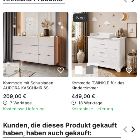
Zurüc
Wei
Neu
favorite_border
favorite_border
Kommode mit Schubladen
Kommode TWINKLE für das
AURORA KASCHMIR 6S
Kinderzimmer
209,00 €
449,00 €
7 Werktage
18 Werktage
Kostenlose Lieferung
Kostenlose Lieferung
Kunden, die dieses Produkt gekauft
keyboard_arrow_left
keyboard_arrow_right
haben, haben auch gekauft:
Zurüc
Wei