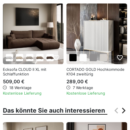
favorite_border
favorite_border
Ecksofa CLOUD II XL mit
CORTADO GOLD Hochkommode
Schlaffunktion
K104 zweitürig
509,00 €
289,00 €
18 Werktage
7 Werktage
Kostenlose Lieferung
Kostenlose Lieferung
keyboard_arrow_left
keyboard_arrow_right
Das könnte Sie auch interessieren
Zurüc
Wei