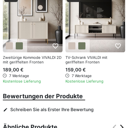
favorite_border
favorite_border
Zweitürige Kommode VIVALDI 2D
TV-Schrank VIVALDI mit
mit geriffelten Fronten
geriffelten Fronten
189,00 €
159,00 €
7 Werktage
7 Werktage
Kostenlose Lieferung
Kostenlose Lieferung
Bewertungen der Produkte
Schreiben Sie als Erster Ihre Bewertung
edit
keyboard_arrow_left
keyboard_arrow_right
Ähnliche Produkte