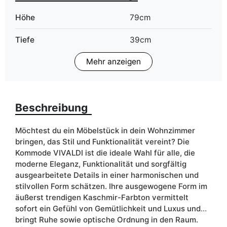
Höhe
79cm
Tiefe
39cm
Mehr anzeigen
Finish
Matt
Schubladen
ja
Beschreibung
Breite
155cm
Schranktyp
Stehend
Möchtest du ein Möbelstück in dein Wohnzimmer
bringen, das Stil und Funktionalität vereint? Die
ean13
5906213920461
Kommode VIVALDI ist die ideale Wahl für alle, die
moderne Eleganz, Funktionalität und sorgfältig
Liefertermin:
7 Werktage
ausgearbeitete Details in einer harmonischen und
stilvollen Form schätzen. Ihre ausgewogene Form im
Aufgrund des Produktionsprozesses und der
äußerst trendigen Kaschmir-Farbton vermittelt
Materialeigenschaften sind Maßabweichungen von +/- 2–3 cm
möglich.
sofort ein Gefühl von Gemütlichkeit und Luxus und
bringt Ruhe sowie optische Ordnung in den Raum.