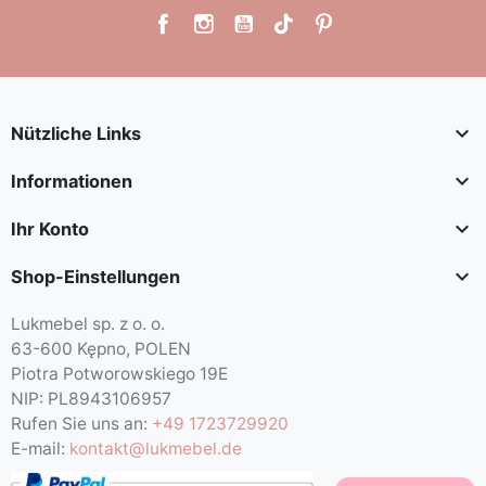

Nützliche Links

Informationen

Ihr Konto

Shop-Einstellungen
Lukmebel sp. z o. o.
63-600 Kępno, POLEN
Piotra Potworowskiego 19E
NIP: PL8943106957
Rufen Sie uns an:
+49 1723729920
E-mail:
kontakt@lukmebel.de