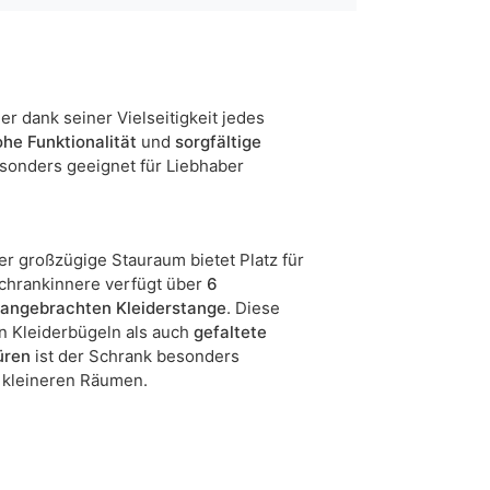
150 cm
ja
5905723949016
der dank seiner Vielseitigkeit jedes
he Funktionalität
und
sorgfältige
onders geeignet für Liebhaber
11 Werktage
n sind Maßabweichungen von +/- 2–3 cm möglich.
er großzügige Stauraum bietet Platz für
Schrankinnere verfügt über
6
r angebrachten Kleiderstange
. Diese
n Kleiderbügeln als auch
gefaltete
üren
ist der Schrank besonders
in kleineren Räumen.