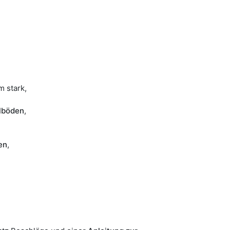
m stark,
lböden
,
en
,