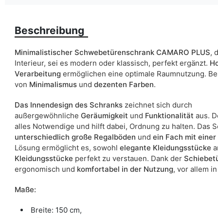
Breite
Beschreibung
Spiegel
ean13
Minimalistischer Schwebetürenschrank CAMARO PLUS
, 
Interieur, sei es modern oder klassisch, perfekt ergänzt.
Ho
Liefertermin:
Verarbeitung
ermöglichen eine optimale Raumnutzung. Bes
von
Minimalismus
und
dezenten Farben
.
Aufgrund des Produktionsprozesses und der Materialeigenschafte
Das Innendesign des Schranks
zeichnet sich durch
außergewöhnliche
Geräumigkeit
und
Funktionalität
aus. D
alles Notwendige und hilft dabei, Ordnung zu halten. Das 
unterschiedlich große Regalböden
und
ein Fach mit eine
Lösung ermöglicht es, sowohl
elegante Kleidungsstücke
a
Kleidungsstücke
perfekt zu verstauen. Dank der
Schiebet
ergonomisch und
komfortabel in der Nutzung
, vor allem 
Maße:
Breite: 150 cm,