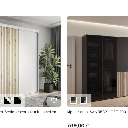
favorite_border
er Schiebeschrank mit Lamellen
Kippschrank SANDBOX LOFT 200
769,00 €