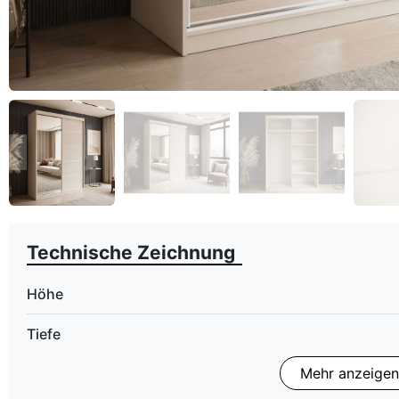
eyboard_arrow_left
Zurück
Technische Zeichnung
Höhe
Tiefe
Mehr anzeigen
Finish