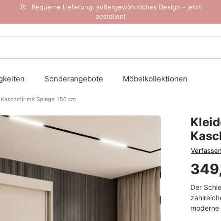
Bequeme Lieferung, außergewöhnliches Design – jetzt
bestellen!
gkeiten
Sonderangebote
Möbelkollektionen
 Kaschmir mit Spiegel 150 cm
Klei
Kasc
Verfassen
349
Der Schi
zahlreich
moderne a