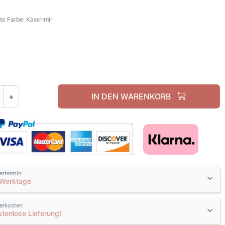
e Farbe: Kaschmir
Kaschmir
+
IN DEN WARENKORB
fertermin:
 Werktage
ferkosten:
stenlose Lieferung!