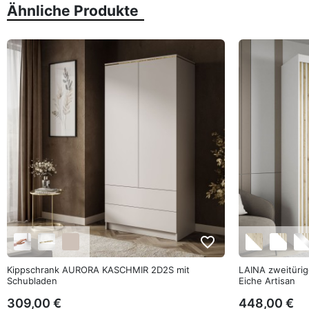
Ähnliche Produkte
favorite_border
Kippschrank AURORA KASCHMIR 2D2S mit
LAINA zweitürig
Schubladen
Eiche Artisan
309,00 €
448,00 €