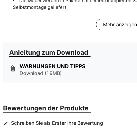
Die Möbel werden in Paketen mit einem kompletten S
Selbstmontage
geliefert.
Mehr anzeigen
Anleitung zum Download
WARNUNGEN UND TIPPS
attach_file
Download (1.9MB)
Bewertungen der Produkte
Schreiben Sie als Erster Ihre Bewertung
edit