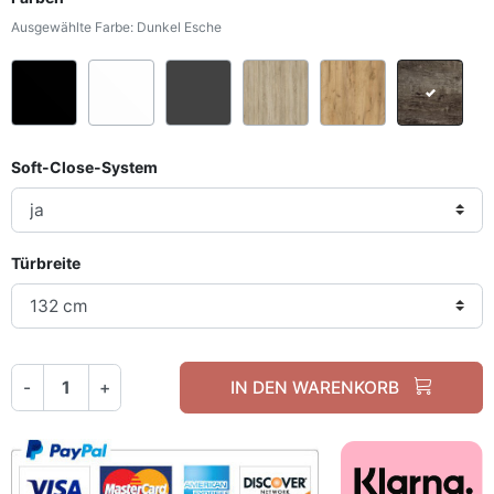
Ausgewählte Farbe: Dunkel Esche
Schwarz
Weiß
Graphit
Sonoma Eiche
Craft Gold Ei
Dun
Soft-Close-System
Türbreite
-
+
IN DEN WARENKORB