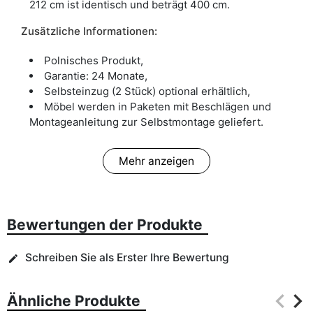
212 cm ist identisch und beträgt 400 cm.
Zusätzliche Informationen:
Polnisches Produkt,
Garantie: 24 Monate,
Selbsteinzug (2 Stück) optional erhältlich,
Möbel werden in Paketen mit Beschlägen und
Montageanleitung zur Selbstmontage geliefert.
Mehr anzeigen
Bewertungen der Produkte
Schreiben Sie als Erster Ihre Bewertung
edit
keyboard_arrow_left
keyboard_arrow_right
Ähnliche Produkte
Zurüc
Wei