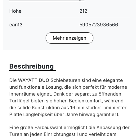
Höhe
212
ean13
5905723936566
Mehr anzeigen
Liefertermin:
14 Werktage
Aufgrund des Produktionsprozesses und der
Materialeigenschaften sind Maßabweichungen von +/- 2–3 cm
möglich.
Beschreibung
Die
WAYATT DUO
Schiebetüren sind eine
elegante
und funktionale Lösung
, die sich perfekt für moderne
Innenräume eignet. Dank der separat zu öffnenden
Türflügel bieten sie hohen Bedienkomfort, während
die solide Konstruktion aus 16 mm starker laminierter
Platte Langlebigkeit über Jahre hinweg garantiert.
Eine große Farbauswahl ermöglicht die Anpassung der
Türen an jeden Einrichtungsstil und verleiht dem