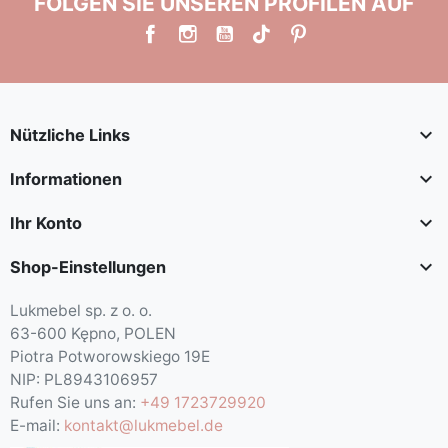
FOLGEN SIE UNSEREN PROFILEN AUF

Nützliche Links

Informationen

Ihr Konto

Shop-Einstellungen
Lukmebel sp. z o. o.
63-600 Kępno, POLEN
Piotra Potworowskiego 19E
NIP: PL8943106957
Rufen Sie uns an:
+49 1723729920
E-mail:
kontakt@lukmebel.de