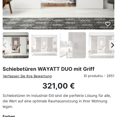
favorite_border
eyboard_arrow_left
keyboard_arrow_rig
Zurück
We
Schiebetüren WAYATT DUO mit Griff
ID produktu - 2651
Verfassen Sie Ihre Bewertung
321,00 €
Schiebetüren im Industrial-Stil sind die perfekte Lösung für alle,
die Wert auf eine optimale Raumausnutzung in ihrer Wohnung
legen.
Farben