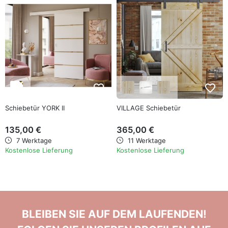
favorite_border
favorite_border
Schiebetür YORK II
VILLAGE Schiebetür
135,00 €
365,00 €
7 Werktage
11 Werktage
Kostenlose Lieferung
Kostenlose Lieferung
BLEIBEN SIE AUF DEM LAUFENDEN!