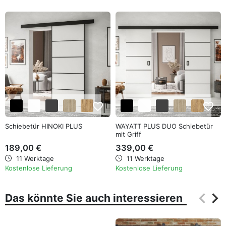
favorite_border
favorite_border
Schiebetür HINOKI PLUS
WAYATT PLUS DUO Schiebetür
mit Griff
189,00 €
339,00 €
11 Werktage
11 Werktage
Kostenlose Lieferung
Kostenlose Lieferung
keyboard_arrow_left
keyboard_arrow_right
Das könnte Sie auch interessieren
Zurüc
Wei