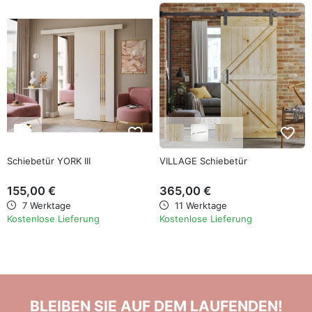
favorite_border
favorite_border
Schiebetür YORK III
VILLAGE Schiebetür
155,00 €
365,00 €
7 Werktage
11 Werktage
Kostenlose Lieferung
Kostenlose Lieferung
BLEIBEN SIE AUF DEM LAUFENDEN!