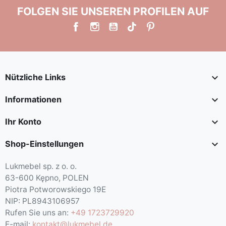
FOLGEN SIE UNSEREN PROFILEN AUF

Nützliche Links

Informationen

Ihr Konto

Shop-Einstellungen
Lukmebel sp. z o. o.
63-600 Kępno, POLEN
Piotra Potworowskiego 19E
NIP: PL8943106957
Rufen Sie uns an:
+49 1723729920
E-mail:
kontakt@lukmebel.de