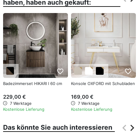
haben, haben auch gekauft:
Zurüc
Wei
favorite_border
favorite_border
Badezimmerset HIKARI I 60 cm
Konsole OXFORD mit Schubladen
229,00 €
169,00 €
7 Werktage
7 Werktage
Kostenlose Lieferung
Kostenlose Lieferung
keyboard_arrow_left
keyboard_arrow_right
Das könnte Sie auch interessieren
Zurüc
Wei