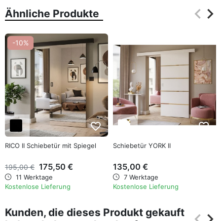
keyboard_arrow_left
keyboard_arrow_right
Ähnliche Produkte
Zurüc
Wei
-10%
favorite_border
favorite_border
RICO II Schiebetür mit Spiegel
Schiebetür YORK II
175,50 €
135,00 €
195,00 €
11 Werktage
7 Werktage
Kostenlose Lieferung
Kostenlose Lieferung
Kunden, die dieses Produkt gekauft
keyboard_arrow_left
keyboard_arrow_right