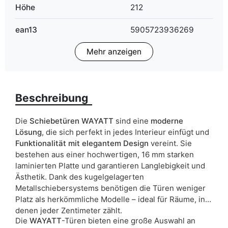
Höhe
212
ean13
5905723936269
Mehr anzeigen
Liefertermin:
11 Werktage
Aufgrund des Produktionsprozesses und der
Materialeigenschaften sind Maßabweichungen von +/- 2–3 cm
möglich.
Beschreibung
Die
Schiebetüren WAYATT
sind eine
moderne
Lösung
, die sich perfekt in jedes Interieur einfügt und
Funktionalität mit elegantem Design
vereint. Sie
bestehen aus einer hochwertigen, 16 mm starken
laminierten Platte und garantieren Langlebigkeit und
Ästhetik. Dank des kugelgelagerten
Metallschiebersystems benötigen die Türen weniger
Platz als herkömmliche Modelle – ideal für Räume, in
denen jeder Zentimeter zählt.
Die
WAYATT
-Türen bieten eine große Auswahl an