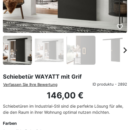
favorite_border
eyboard_arrow_left
keyboard_arrow_rig
Zurück
We
Schiebetür WAYATT mit Grif
ID produktu - 2892
Verfassen Sie Ihre Bewertung
146,00 €
Schiebetüren im Industrial-Stil sind die perfekte Lösung für alle,
die den Raum in ihrer Wohnung optimal nutzen möchten.
Farben