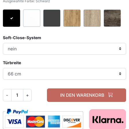
Ausgewählte Farbe: Schwarz
Schwarz
Weiß
Graphit
Craft Gold Eiche
Sonoma Eich
Dun
Soft-Close-System
Türbreite
-
+
IN DEN WARENKORB