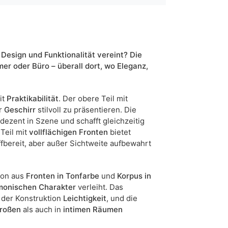
90
5905723987988
7 Werktage
 Design und Funktionalität vereint? Die
er oder Büro – überall dort, wo Eleganz,
n sind Maßabweichungen von +/- 2–3 cm möglich.
it
Praktikabilität
. Der obere Teil mit
r
Geschirr
stilvoll zu präsentieren. Die
dezent in Szene und schafft gleichzeitig
 Teil mit
vollflächigen Fronten
bietet
riffbereit, aber außer Sichtweite aufbewahrt
ion aus
Fronten in Tonfarbe
und
Korpus in
monischen Charakter
verleiht. Das
 der Konstruktion
Leichtigkeit
, und die
roßen
als auch in
intimen Räumen