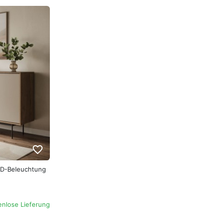
favorite_border
LED-Beleuchtung
enlose Lieferung