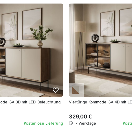
favorite_border
mode ISA 3D mit LED-Beleuchtung
Vier­türige Kommode ISA 4D mit 
329,00 €
Kostenlose Lieferung
7 Werktage
Kost