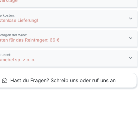
Werktage
ferkosten:
stenlose Lieferung!
ntragen der Ware:
sten für das Reintragen: 66 €
duzent:
kmebel sp. z o. o.
Hast du Fragen? Schreib uns oder ruf uns an