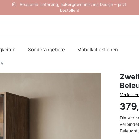
Bequeme Lieferung, außergewöhnliches Design – jetzt
bestellen!
gkeiten
Sonderangebote
Möbelkollektionen
ung
Zweit
Bele
Verfassen
379
Die Vitri
verbindet
Beleuchtu