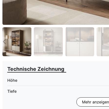
eyboard_arrow_left
Zurück
Technische Zeichnung
Höhe
Tiefe
Mehr anzeigen
Finish