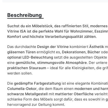
Breite
Beschreibung
ean13
Liefertermin:
Suchst du ein Möbelstück, das raffinierten Stil, modernes
Vitrine ISA ist die perfekte Wahl für Wohnzimmer, Esszimm
Aufgrund des Produktionsprozesses und der Materialeigenschafte
Komfort und höchste Verarbeitungsqualität zählen.
Das durchdachte
Design der Vitrine
kombiniert
Ästhetik
m
gläsernen Türen
ermöglicht es,
Dekorationen
,
Bücher
ode
optional LED-Beleuchtung
setzt die ausgestellten Objekte 
eine
gemütliche, stimmungsvolle Atmosphäre
. Der untere
praktischen Stauraum
– ideal für alle Kleinigkeiten, die g
werden sollen.
Die
gedämpfte Farbgestaltung
ist eine elegante Kombinat
Columella-Dekor
, die dem Raum einen
modernen und har
schwarze Metallgestell
mit
mattierter Oberfläche
verleiht
schlanke Form des Möbels sorgt dafür, dass es sowohl in
g
hervorragend zur Geltung kommt.