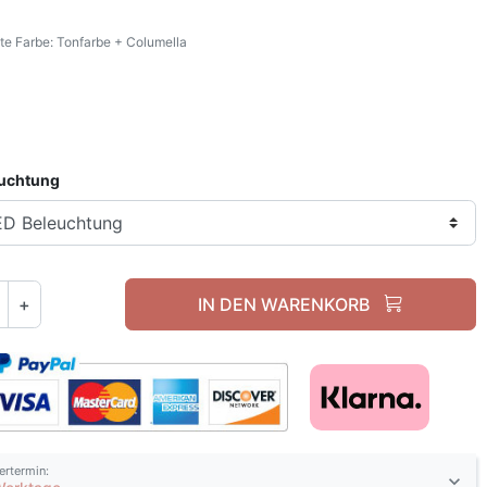
e Farbe: Tonfarbe + Columella
Tonfarbe + Columella
euchtung
+
IN DEN WARENKORB
fertermin: