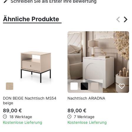
Schreiben Sie als Erster Ihre Bewertung
edit
keyboard_arrow_left
keyboard_arrow_right
Ähnliche Produkte
Zurüc
Wei
favorite_border
favorite_border
DON BEIGE Nachttisch MS54
Nachttisch ARIADNA
beige
89,00 €
89,00 €
18 Werktage
7 Werktage
Kostenlose Lieferung
Kostenlose Lieferung