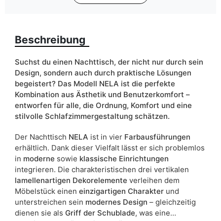
Farbe
artisan eiche
graphit
Beschreibung
grau
kaschmir
Suchst du einen Nachttisch, der nicht nur durch sein
Design, sondern auch durch praktische Lösungen
Schubladen
ja
begeistert? Das Modell NELA ist die perfekte
Kombination aus Ästhetik und Benutzerkomfort –
Breite
51
entworfen für alle, die Ordnung, Komfort und eine
stilvolle Schlafzimmergestaltung schätzen.
ean13
5905723972243
Der Nachttisch
NELA
ist in vier
Farbausführungen
Liefertermin:
18 Werktage
erhältlich. Dank dieser Vielfalt lässt er sich problemlos
Aufgrund des Produktionsprozesses und der
in
moderne
sowie
klassische Einrichtungen
Materialeigenschaften sind Maßabweichungen von +/- 2–3 cm
integrieren. Die charakteristischen drei vertikalen
möglich.
lamellenartigen Dekorelemente
verleihen dem
Möbelstück einen
einzigartigen Charakter
und
unterstreichen sein
modernes Design
– gleichzeitig
dienen sie als
Griff der Schublade
, was eine