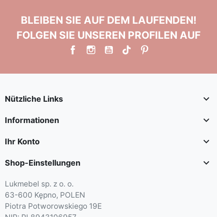
BLEIBEN SIE AUF DEM LAUFENDEN!
FOLGEN SIE UNSEREN PROFILEN AUF

Nützliche Links

Informationen

Ihr Konto

Shop-Einstellungen
Lukmebel sp. z o. o.
63-600 Kępno, POLEN
Piotra Potworowskiego 19E