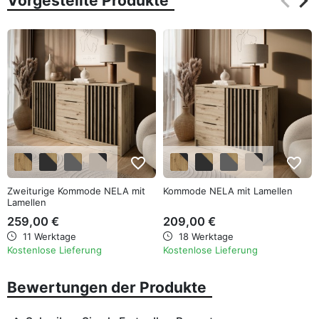
keyboard_arrow_left
keyboard_arrow_right
Vorgestellte Produkte
Zurüc
Wei
favorite_border
favorite_border
Zweiturige Kommode NELA mit
Kommode NELA mit Lamellen
Lamellen
259,00 €
209,00 €
11 Werktage
18 Werktage
Kostenlose Lieferung
Kostenlose Lieferung
Bewertungen der Produkte