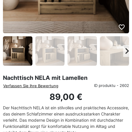
favorite_border
eyboard_arrow_left
keyboard_arrow_rig
Zurück
We
Nachttisch NELA mit Lamellen
ID produktu - 2602
Verfassen Sie Ihre Bewertung
89,00 €
Der Nachttisch NELA ist ein stilvolles und praktisches Accessoire,
das deinem Schlafzimmer einen ausdrucksstarken Charakter
verleiht. Das moderne Design in Kombination mit durchdachter
Funktionalität sorgt für komfortable Nutzung im Alltag und