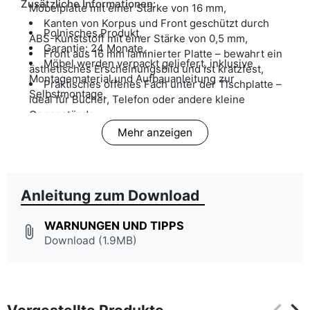
Zusätzliche Informationen:
Möbelplatte mit einer Stärke von 16 mm,
Kanten von Korpus und Front geschützt durch
Polnisches Produkt,
ABS-Kunststoff mit einer Stärke von 0,5 mm,
Garantie: 24 Monate,
Front aus 16 mm laminierter Platte – bewahrt ein
Möbel werden verpackt geliefert, inklusive
ästhetisches Erscheinungsbild und ist kratzfest,
Montagematerial und Aufbauanleitung zur
Praktisches offenes Fach unter der Tischplatte –
Selbstmontage.
ideal für Bücher, Telefon oder andere kleine
Gegenstände.
Mehr anzeigen
Anleitung zum Download
WARNUNGEN UND TIPPS
attach_file
Download (1.9MB)