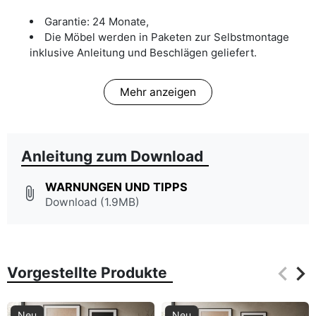
Garantie: 24 Monate,
Die Möbel werden in Paketen zur Selbstmontage
inklusive Anleitung und Beschlägen geliefert.
Mehr anzeigen
Anleitung zum Download
WARNUNGEN UND TIPPS
attach_file
Download (1.9MB)
keyboard_arrow_left
keyboard_arrow_right
Vorgestellte Produkte
Zurüc
Wei
Neu
Neu