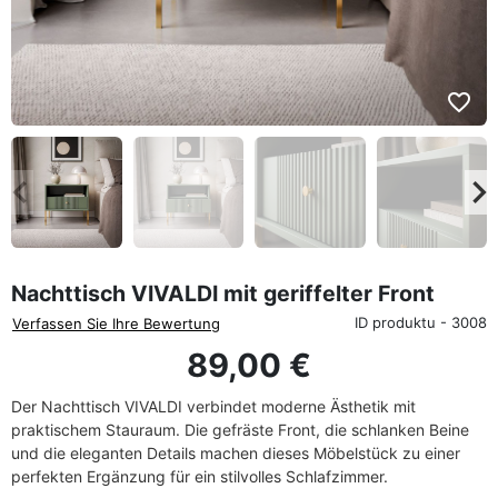
favorite_border
eyboard_arrow_left
keyboard_arrow_rig
Zurück
We
Nachttisch VIVALDI mit geriffelter Front
ID produktu - 3008
Verfassen Sie Ihre Bewertung
89,00 €
Der Nachttisch VIVALDI verbindet moderne Ästhetik mit
praktischem Stauraum. Die gefräste Front, die schlanken Beine
und die eleganten Details machen dieses Möbelstück zu einer
perfekten Ergänzung für ein stilvolles Schlafzimmer.