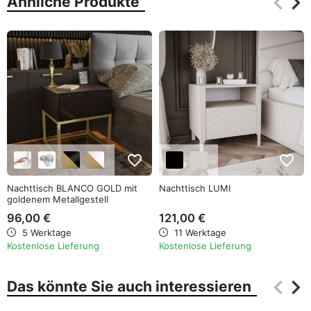
keyboard_arrow_left
keyboard_arrow_right
Ähnliche Produkte
Zurüc
Wei
favorite_border
favorite_border
Nachttisch BLANCO GOLD mit
Nachttisch LUMI
goldenem Metallgestell
96,00 €
121,00 €
5 Werktage
11 Werktage
Kostenlose Lieferung
Kostenlose Lieferung
keyboard_arrow_left
keyboard_arrow_right
Das könnte Sie auch interessieren
Zurüc
Wei