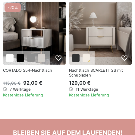
-20%
favorite_border
favorite_border
CORTADO S54-Nachttisch
Nachttisch SCARLETT 2S mit
Schubladen
92,00 €
129,00 €
115,00 €
7 Werktage
11 Werktage
Kostenlose Lieferung
Kostenlose Lieferung
BLEIBEN SIE AUF DEM LAUFENDEN!