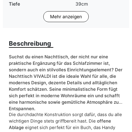
Tiefe
39cm
Mehr anzeigen
Finish
Matt
Breite
54cm
Beschreibung
Schranktyp
Stehend
ean13
5906213920584
Suchst du einen Nachttisch, der nicht nur eine
praktische Ergänzung für das Schlafzimmer ist,
Liefertermin:
18 Werktage
sondern auch ein stilvolles Einrichtungselement? Der
Nachttisch VIVALDI ist die ideale Wahl für alle, die
Aufgrund des Produktionsprozesses und der
modernes Design, dezente Details und alltäglichen
Materialeigenschaften sind Maßabweichungen von +/- 2–3 cm
möglich.
Komfort schätzen. Seine minimalistische Form fügt
sich perfekt in moderne Wohnräume ein und schafft
eine harmonische sowie gemütliche Atmosphäre zum
Entspannen.
Die durchdachte Konstruktion sorgt dafür, dass du alle
wichtigen Dinge stets griffbereit hast. Die
offene
Ablage
eignet sich perfekt für ein Buch, das Handy