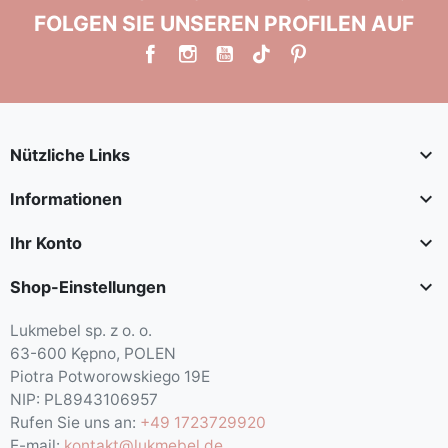
FOLGEN SIE UNSEREN PROFILEN AUF

Nützliche Links

Informationen

Ihr Konto

Shop-Einstellungen
Lukmebel sp. z o. o.
63-600 Kępno, POLEN
Piotra Potworowskiego 19E
NIP: PL8943106957
Rufen Sie uns an:
+49 1723729920
E-mail:
kontakt@lukmebel.de