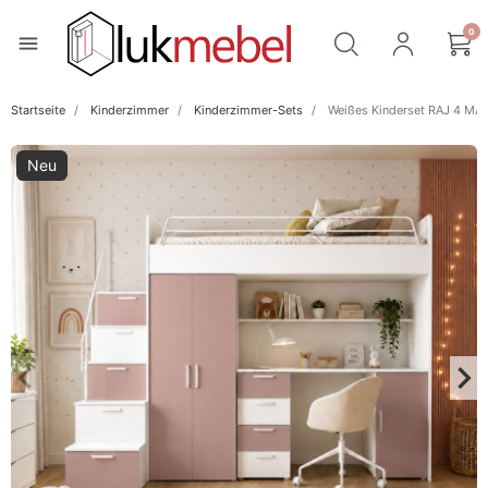
0
menu
Startseite
Kinderzimmer
Kinderzimmer-Sets
Weißes Kinderset RAJ 4 MA
Neu
keyboard_arrow_left
keyboard_arrow_right
Zurück
Wei