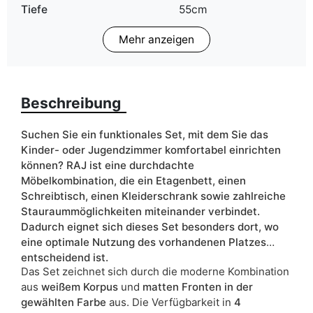
Tiefe
55cm
Mehr anzeigen
Schlaffläche
80x200 cm
Finish
Matt
Beschreibung
Farbe
blau
gelb
grün
Suchen Sie ein funktionales Set, mit dem Sie das
Kinder- oder Jugendzimmer komfortabel einrichten
rosa
können? RAJ ist eine durchdachte
weiß
Möbelkombination, die ein Etagenbett, einen
Schreibtisch, einen Kleiderschrank sowie zahlreiche
Breite
254cm
Stauraummöglichkeiten miteinander verbindet.
Dadurch eignet sich dieses Set besonders dort, wo
ean13
5906213921086
eine optimale Nutzung des vorhandenen Platzes
entscheidend ist.
Liefertermin:
21 Werktage
Das Set zeichnet sich durch die moderne Kombination
Aufgrund des Produktionsprozesses und der
aus
weißem Korpus
und
matten Fronten in der
Materialeigenschaften sind Maßabweichungen von +/- 2–3 cm
gewählten Farbe
aus. Die Verfügbarkeit in
4
möglich.