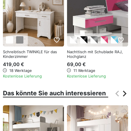
favorite_border
favorite_border
Schreibtisch TWINKLE für das
Nachttisch mit Schublade RAJ,
Kinderzimmer
Hochglanz
419,00 €
69,00 €
18 Werktage
11 Werktage
Kostenlose Lieferung
Kostenlose Lieferung
keyboard_arrow_left
keyboard_arrow_right
Das könnte Sie auch interessieren
Zurüc
Wei