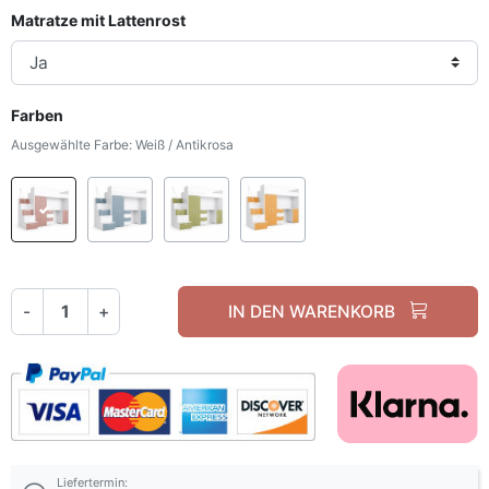
Matratze mit Lattenrost
Farben
Ausgewählte Farbe: Weiß / Antikrosa
Weiß / Antikrosa
Weiß / Nebelblau
Weiß / Olivgrün
Weißes / Gelbes Curry
-
+
IN DEN WARENKORB
Liefertermin: