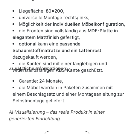
Liegefläche:
80x200,
universelle Montage rechts/links,
Möglichkeit der
individuellen Möbelkonfiguration
,
die Fronten sind vollständig aus
MDF-Platte in
elegantem Mattfinish
gefertigt,
optional
kann eine
passende
Schaumstoffmatratze und ein Lattenrost
dazugekauft werden,
die Kanten sind mit einer langlebigen und
Zusätzliche Informationen:
widerstandsfähigen
ABS-Kante
geschützt.
Garantie: 24 Monate,
die Möbel werden in Paketen zusammen mit
einem Beschlagsatz und einer Montageanleitung zur
Selbstmontage geliefert.
AI-Visualisierung – das reale Produkt in einer
generierten Einrichtung.