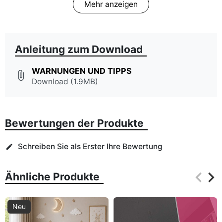
Mehr anzeigen
Anleitung zum Download
WARNUNGEN UND TIPPS
attach_file
Download (1.9MB)
Bewertungen der Produkte
Schreiben Sie als Erster Ihre Bewertung
edit
keyboard_arrow_left
keyboard_arrow_right
Ähnliche Produkte
Zurüc
Wei
Neu