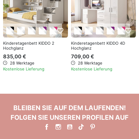
favorite_border
favorite_border
Kinderetagenbett KIDDO 2
Kinderetagenbett KIDDO 4D
Hochglanz
Hochglanz
835,00 €
709,00 €
28 Werktage
28 Werktage
Kostenlose Lieferung
Kostenlose Lieferung
BLEIBEN SIE AUF DEM LAUFENDEN!
FOLGEN SIE UNSEREN PROFILEN AUF