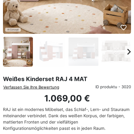
favorite_border
eyboard_arrow_left
keyboard_arrow_rig
Zurück
We
Weißes Kinderset RAJ 4 MAT
ID produktu - 3020
Verfassen Sie Ihre Bewertung
1.069,00 €
RAJ ist ein modernes Möbelset, das Schlaf-, Lern- und Stauraum
miteinander verbindet. Dank des weißen Korpus, der farbigen,
mattierten Fronten und der vielfältigen
Konfigurationsmöglichkeiten passt es in jeden Raum.