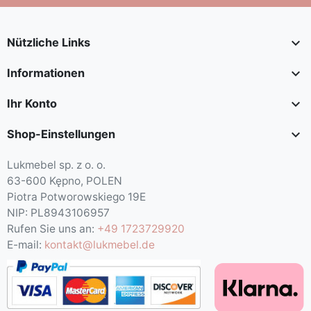

Nützliche Links

Informationen

Ihr Konto

Shop-Einstellungen
Lukmebel sp. z o. o.
63-600 Kępno, POLEN
Piotra Potworowskiego 19E
NIP: PL8943106957
Rufen Sie uns an:
+49 1723729920
E-mail:
kontakt@lukmebel.de