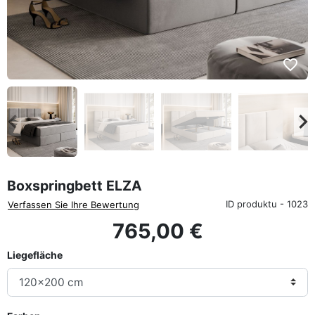
favorite_border
eyboard_arrow_left
keyboard_arrow_rig
Zurück
We
Boxspringbett ELZA
ID produktu - 1023
Verfassen Sie Ihre Bewertung
765,00 €
Liegefläche