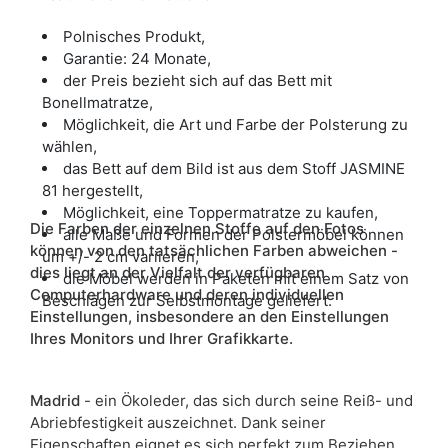
Polnisches Produkt,
Garantie: 24 Monate,
der Preis bezieht sich auf das Bett mit
Bonellmatratze,
Möglichkeit, die Art und Farbe der Polsterung zu
wählen,
das Bett auf dem Bild ist aus dem Stoff JASMINE
81 hergestellt,
Möglichkeit, eine Toppermatratze zu kaufen,
Die Farben der einzelnen Stoffe auf den Fotos
alle Maße und Formen der Polstermöbel können
können von den tatsächlichen Farben abweichen -
um +/- 2 cm variieren,
dies liegt an der Vielfalt der verfügbaren
die Möbel werden in Paketen mit einem Satz von
Computerhardware und deren individuellen
Beschlägen zur Selbstmontage geliefert.
Einstellungen, insbesondere an den Einstellungen
Ihres Monitors und Ihrer Grafikkarte.
Madrid
- ein Ökoleder, das sich durch seine Reiß- und
Abriebfestigkeit auszeichnet. Dank seiner
Eigenschaften eignet es sich perfekt zum Beziehen