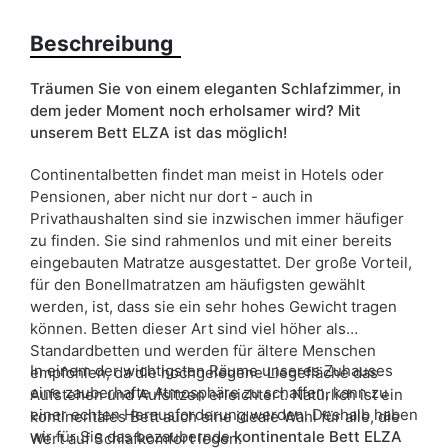
180x200 cm
Beschreibung
Bettart
Doppelbett
Träumen Sie von einem eleganten Schlafzimmer, in
dem jeder Moment noch erholsamer wird? Mit
Bettwäsche behälter
ja
unserem Bett ELZA ist das möglich!
Liefertermin:
14 Werktage
Continentalbetten findet man meist in Hotels oder
Aufgrund des Produktionsprozesses und der
Pensionen, aber nicht nur dort - auch in
Materialeigenschaften sind Maßabweichungen von +/- 2–3 cm
Privathaushalten sind sie inzwischen immer häufiger
möglich.
zu finden. Sie sind rahmenlos und mit einer bereits
eingebauten Matratze ausgestattet. Der große Vorteil,
für den Bonellmatratzen am häufigsten gewählt
werden, ist, dass sie ein sehr hohes Gewicht tragen
können. Betten dieser Art sind viel höher als
Standardbetten und werden für ältere Menschen
In einem der wichtigsten Räume unseres Zuhauses
empfohlen, da die hochgelegene Liegefläche das
eine zauberhafte Atmosphäre zu schaffen, kann zu
Aufstehen und Aufsitzen erleichtert. Natürlich ist ein
einer echten Herausforderung werden. Deshalb haben
kontinentales Bett auch eine ideale Wahl für alle, die
wir für Sie das bezaubernde
kontinentale Bett ELZA
Wert auf Schlafkomfort legen.