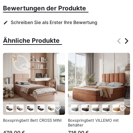
Bewertungen der Produkte
Schreiben Sie als Erster Ihre Bewertung
edit
keyboard_arrow_left
keyboard_arrow_right
Ähnliche Produkte
Zurüc
Wei
favorite_border
favorite_border
Boxspringbett Bett CROSS MINI
Boxspringbett VILLEMO mit
Behälter
479,00 €
716,00 €