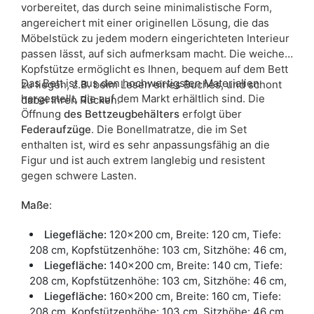
vorbereitet, das durch seine minimalistische Form,
angereichert mit einer originellen Lösung, die das
Möbelstück zu jedem modern eingerichteten Interieur
passen lässt, auf sich aufmerksam macht. Die weiche
Kopfstütze ermöglicht es Ihnen, bequem auf dem Bett
Das Bett ist aus den hochwertigsten Materialien
zu liegen, z.B. beim Lesen eines Buches, und schont
hergestellt, die auf dem Markt erhältlich sind. Die
dabei Ihren Rücken.
Öffnung
des Bettzeugbehälters
erfolgt über
Federaufzüge
. Die Bonellmatratze, die im Set
enthalten ist, wird es sehr anpassungsfähig an die
Figur und ist auch extrem langlebig und resistent
gegen schwere Lasten.
Maße
:
Liegefläche:
120x200 cm, Breite: 120 cm, Tiefe:
208 cm, Kopfstützenhöhe: 103 cm, Sitzhöhe: 46 cm,
Liegefläche:
140x200 cm, Breite: 140 cm, Tiefe:
208 cm, Kopfstützenhöhe: 103 cm, Sitzhöhe: 46 cm,
Liegefläche:
160x200 cm, Breite: 160 cm, Tiefe:
208 cm, Kopfstützenhöhe: 103 cm, Sitzhöhe: 46 cm,