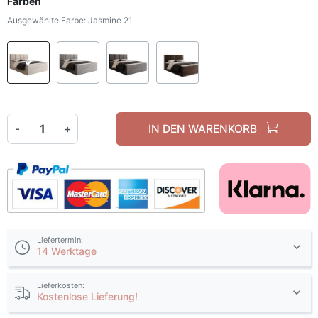
Farben
Ausgewählte Farbe: Jasmine 21
Jasmine 21
Jasmine 90
Jasmine 96
Magic Velvet 2278
-
+
IN DEN WARENKORB
Liefertermin:
14 Werktage
Lieferkosten:
Kostenlose Lieferung!