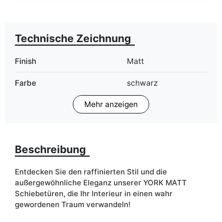
Technische Zeichnung
Finish
Matt
Farbe
schwarz
weiß
Mehr anzeigen
ean13
5905723907481
Liefertermin:
7 Werktage
Beschreibung
Aufgrund des Produktionsprozesses und der
Materialeigenschaften sind Maßabweichungen von +/- 2–3 cm
möglich.
Entdecken Sie den raffinierten Stil und die
außergewöhnliche Eleganz unserer YORK MATT
Schiebetüren, die Ihr Interieur in einen wahr
gewordenen Traum verwandeln!