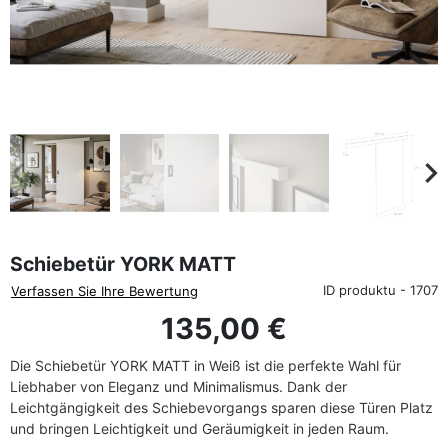
favorite_border
eyboard_arrow_left
keyboard_arrow_rig
Zurück
We
Schiebetür YORK MATT
ID produktu - 1707
Verfassen Sie Ihre Bewertung
135,00 €
Die Schiebetür YORK MATT in Weiß ist die perfekte Wahl für
Liebhaber von Eleganz und Minimalismus. Dank der
Leichtgängigkeit des Schiebevorgangs sparen diese Türen Platz
und bringen Leichtigkeit und Geräumigkeit in jeden Raum.