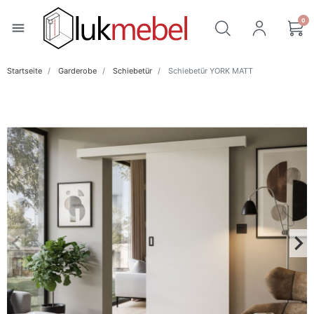
0
menu
Startseite
Garderobe
Schiebetür
Schiebetür YORK MATT
keyboard_arrow_left
keyboard_arrow_right
Zurück
Wei