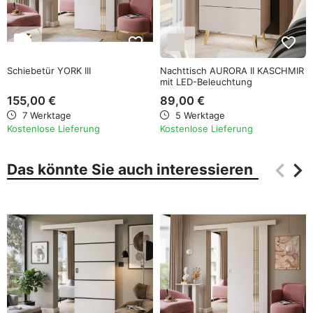
favorite_border
favorite_border
Schiebetür YORK III
Nachttisch AURORA II KASCHMIR
mit LED-Beleuchtung
155,00 €
89,00 €
7 Werktage
5 Werktage
Kostenlose Lieferung
Kostenlose Lieferung
keyboard_arrow_left
keyboard_arrow_right
Das könnte Sie auch interessieren
Zurüc
Wei