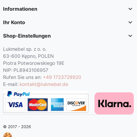

Informationen

Ihr Konto

Shop-Einstellungen
Lukmebel sp. z o. o.
63-600 Kępno, POLEN
Piotra Potworowskiego 19E
NIP: PL8943106957
Rufen Sie uns an:
+49 1723729920
E-mail:
kontakt@lukmebel.de
© 2017 - 2026
🍪