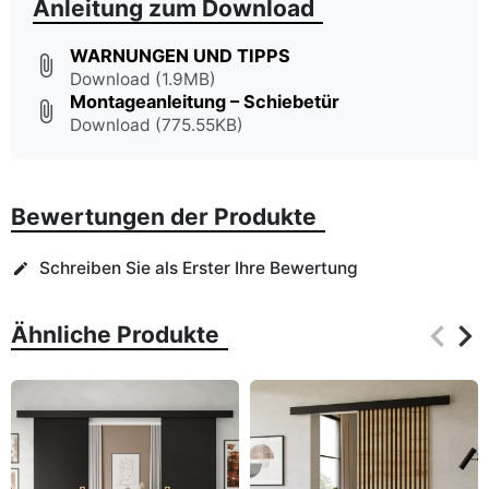
Anleitung zum Download
WARNUNGEN UND TIPPS
attach_file
Download (1.9MB)
Montageanleitung – Schiebetür
attach_file
Download (775.55KB)
Bewertungen der Produkte
Schreiben Sie als Erster Ihre Bewertung
edit
keyboard_arrow_left
keyboard_arrow_right
Ähnliche Produkte
Zurüc
Wei