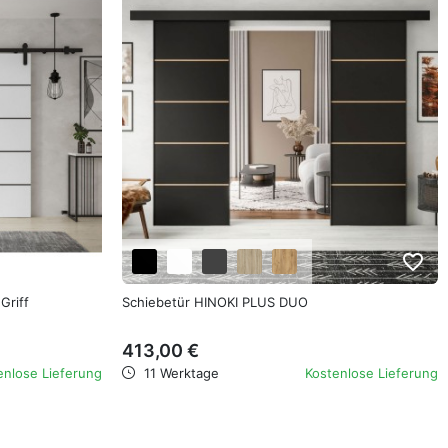
favorite_border
favorite_border
Griff
Schiebetür HINOKI PLUS DUO
413,00 €
enlose Lieferung
11 Werktage
Kostenlose Lieferung