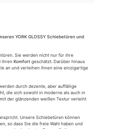
7 Werktage
n sind Maßabweichungen von +/- 2–3 cm möglich.
t unseren YORK GLOSSY Schiebetüren und
türen. Sie werden nicht nur für ihre
 ihren
Komfort
geschätzt. Darüber hinaus
le an und verleihen ihnen eine einzigartige
 werden durch dezente, aber auffällige
ht, die sich sowohl in moderne als auch in
 mit der glänzenden weißen Textur verleiht
n anspricht. Unsere Schiebetüren können
n, so dass Sie die freie Wahl haben und