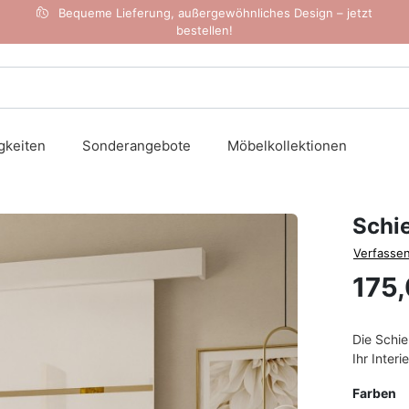
Bequeme Lieferung, außergewöhnliches Design – jetzt
bestellen!
gkeiten
Sonderangebote
Möbelkollektionen
Schi
Verfassen
175,
Die Schi
Ihr Inter
Farben