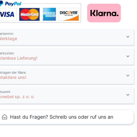
fertermin:
Werktage
ferkosten:
stenlose Lieferung!
ntragen der Ware:
ntaktiere uns!
duzent:
kmebel sp. z o. o.
Hast du Fragen? Schreib uns oder ruf uns an