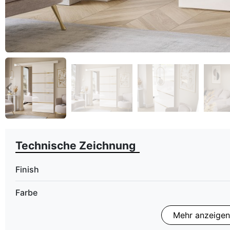
eyboard_arrow_left
Zurück
Technische Zeichnung
Finish
Farbe
Mehr anzeigen
ean13