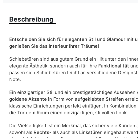
Liefertermin:
Beschreibung
Aufgrund des Produktionsprozesses und der Materialeigenschafte
Entscheiden Sie sich für eleganten Stil und Glamour mi
genießen Sie das Interieur Ihrer Träume!
Schiebetüren sind aus gutem Grund ein Hit unter den Innen
elegante Ästhetik, sondern auch für ihre
Funktionalität
und
passen sich Schiebetüren leicht an verschiedene Designsti
Note.
Ein einzigartiger Stil und ein prestigeträchtiges Aussehen
goldene Akzente
in Form von
aufgeklebten Streifen
erreic
klassische Einrichtungen perfekt einfügen. In Kombination
die Tür dem Raum einen einzigartigen, stilvollen Look.
Die Vielseitigkeit ist ein Merkmal, das sicher viele Kunde
sowohl als
Rechts
- als auch als
Linkstüren
eingebaut werde