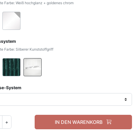
e Farbe: Weiß hochglanz + goldenes chrom
Weiß hochglanz + goldenes chrom
Weiß / Weiß Hochglanz + Silber
ssystem
 Farbe: Silberer Kunststoffgriff
Silberer Kantengriff
Weißer Kunststoffgriff
Silberer Kunststoffgriff
ose-System
+
IN DEN WARENKORB