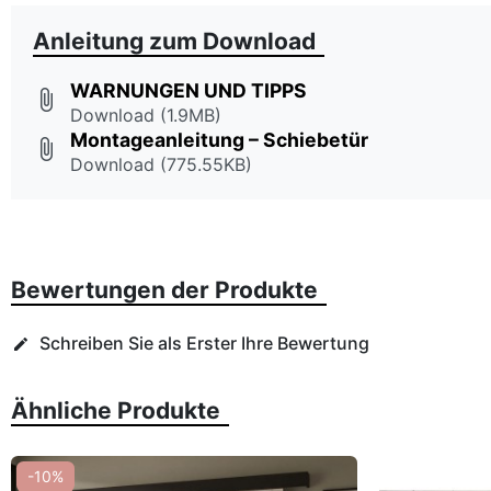
Anleitung zum Download
WARNUNGEN UND TIPPS
attach_file
Download (1.9MB)
Montageanleitung – Schiebetür
attach_file
Download (775.55KB)
Bewertungen der Produkte
Schreiben Sie als Erster Ihre Bewertung
edit
Ähnliche Produkte
-10%