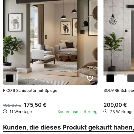
favorite_border
RICO II Schiebetür mit Spiegel
SQUARE Schiebe
175,50 €
209,00 €
195,00 €
11 Werktage
Kostenlose Lieferung
28 Werktage
Kunden, die dieses Produkt gekauft haben