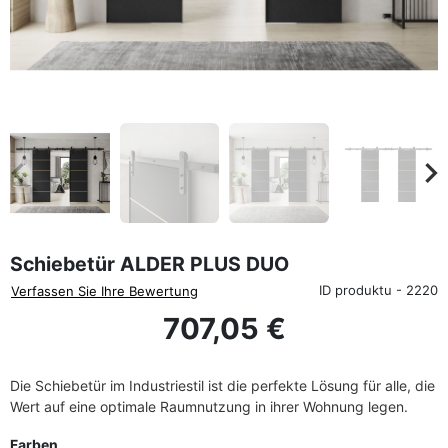
favorite_border
eyboard_arrow_left
keyboard_arrow_rig
Zurück
We
Schiebetür ALDER PLUS DUO
ID produktu - 2220
Verfassen Sie Ihre Bewertung
707,05 €
Die Schiebetür im Industriestil ist die perfekte Lösung für alle, die
Wert auf eine optimale Raumnutzung in ihrer Wohnung legen.
Farben