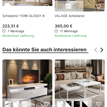
favorite_border
favorite_border
Schiebetür YORK GLOSSY III
VILLAGE Schiebetür
223,51 €
365,00 €
7 Werktage
11 Werktage
Kostenlose Lieferung
Kostenlose Lieferung
keyboard_arrow_left
keyboard_arrow_right
Das könnte Sie auch interessieren
Zurüc
Wei
favorite_border
favorite_border