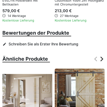
EVELYN Polsterbett mit
Couchtisch Yoshi 2in1 Hochglanz
Bettkasten
mit Chromuntergestell
579,00 €
213,00 €
14 Werktage
27 Werktage
Kostenlose Lieferung
Kostenlose Lieferung
Bewertungen der Produkte
Schreiben Sie als Erster Ihre Bewertung
edit
keyboard_arrow_left
keyboard_arrow_right
Ähnliche Produkte
Zurüc
Wei