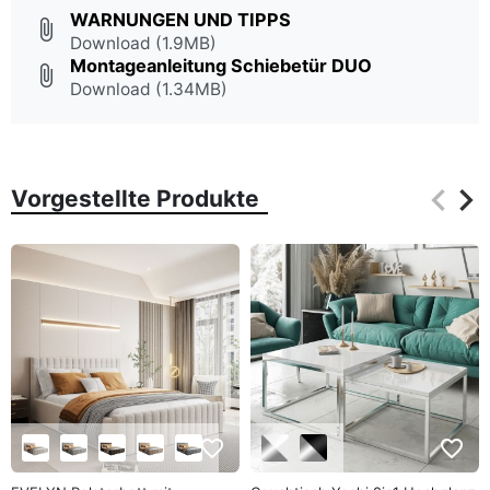
WARNUNGEN UND TIPPS
attach_file
Download (1.9MB)
Montageanleitung Schiebetür DUO
attach_file
Download (1.34MB)
keyboard_arrow_left
keyboard_arrow_right
Vorgestellte Produkte
Zurüc
Wei
favorite_border
favorite_border