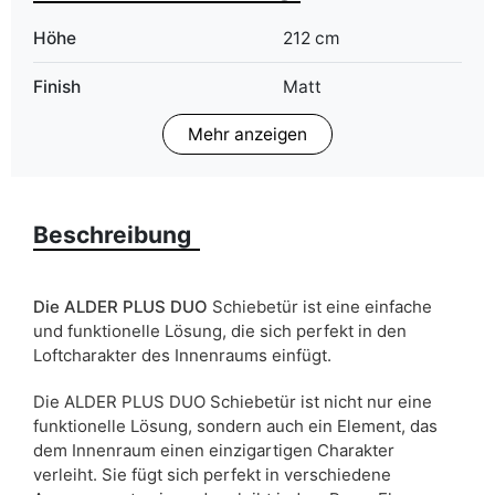
Höhe
212 cm
Finish
Matt
Mehr anzeigen
Farbe
Esche dunkel
craft gold eiche
graphit
schwarz
Beschreibung
sonoma eiche
weiß
Die ALDER PLUS DUO
Schiebetür ist eine einfache
Breite
132/152/172/192/212
und funktionelle Lösung, die sich perfekt in den
cm
Loftcharakter des Innenraums einfügt.
ean13
5905723934432
Die ALDER PLUS DUO Schiebetür ist nicht nur eine
funktionelle Lösung, sondern auch ein Element, das
Liefertermin:
11 Werktage
dem Innenraum einen einzigartigen Charakter
Aufgrund des Produktionsprozesses und der
verleiht. Sie fügt sich perfekt in verschiedene
Materialeigenschaften sind Maßabweichungen von +/- 2–3 cm