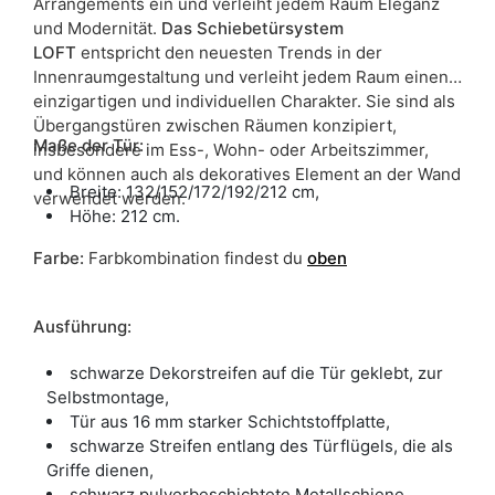
Arrangements ein und verleiht jedem Raum Eleganz
möglich.
und Modernität.
Das Schiebetürsystem
LOFT
entspricht den neuesten Trends in der
Innenraumgestaltung und verleiht jedem Raum einen
einzigartigen und individuellen Charakter. Sie sind als
Übergangstüren zwischen Räumen konzipiert,
Maße der Tür:
insbesondere im Ess-, Wohn- oder Arbeitszimmer,
und können auch als dekoratives Element an der Wand
Breite: 132/152/172/192/212 cm,
verwendet werden.
Höhe: 212 cm.
Farbe
:
Farbkombination findest du
oben
Ausführung:
schwarze Dekorstreifen auf die Tür geklebt, zur
Selbstmontage,
Tür aus 16 mm starker Schichtstoffplatte,
schwarze Streifen entlang des Türflügels, die als
Griffe dienen,
schwarz pulverbeschichtete Metallschiene,