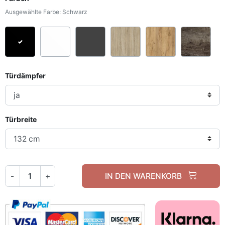
Ausgewählte Farbe: Schwarz
Schwarz
Weiß
Graphit
Sonoma Eiche
Craft Gold Ei
Dun
Türdämpfer
Türbreite
-
+
IN DEN WARENKORB